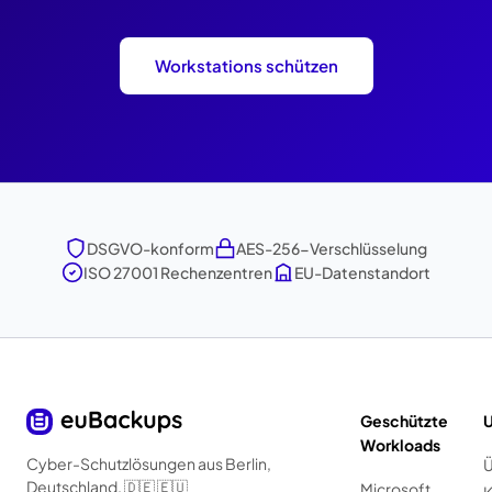
Workstations schützen
DSGVO-konform
AES-256-Verschlüsselung
ISO 27001 Rechenzentren
EU-Datenstandort
Geschützte
Workloads
Cyber-Schutzlösungen aus Berlin,
Ü
Deutschland. 🇩🇪 🇪🇺
Microsoft