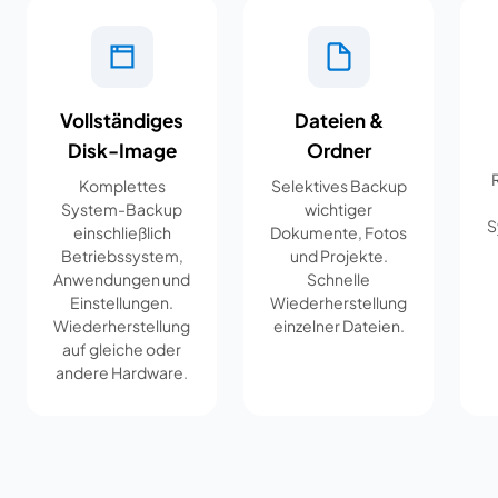
Vollständiges
Dateien &
Disk-Image
Ordner
Komplettes
Selektives Backup
System-Backup
wichtiger
S
einschließlich
Dokumente, Fotos
Betriebssystem,
und Projekte.
Anwendungen und
Schnelle
Einstellungen.
Wiederherstellung
Wiederherstellung
einzelner Dateien.
auf gleiche oder
andere Hardware.