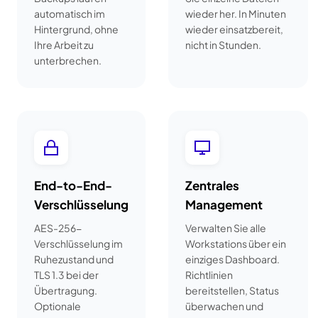
automatisch im
wieder her. In Minuten
Hintergrund, ohne
wieder einsatzbereit,
Ihre Arbeit zu
nicht in Stunden.
unterbrechen.
End-to-End-
Zentrales
Verschlüsselung
Management
AES-256-
Verwalten Sie alle
Verschlüsselung im
Workstations über ein
Ruhezustand und
einziges Dashboard.
TLS 1.3 bei der
Richtlinien
Übertragung.
bereitstellen, Status
Optionale
überwachen und