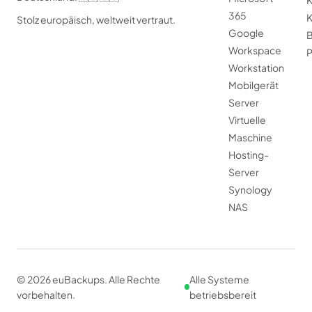
K
365
K
Stolz europäisch, weltweit vertraut.
Google
B
Workspace
P
Workstation
Mobilgerät
Server
Virtuelle
Maschine
Hosting-
Server
Synology
NAS
© 2026 euBackups. Alle Rechte
Alle Systeme
vorbehalten.
betriebsbereit