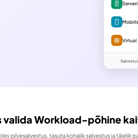
Server
Mobii
Virtua
Salvestu
 valida Workload-põhine ka
v pilvesalvestus, tasuta kohalik salvestus ja täielik p