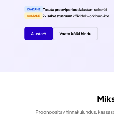
Tasuta prooviperiood
alustamiseks
või
IGAKUINE
2x salvestusruum
kõikidel workload-idel
AASTANE
Alusta
Vaata kõiki hindu
Miks
Prognoositav hinnakujundus, kaasasole