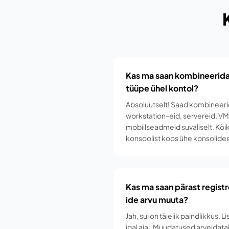
Kas ma saan kombineerida
tüüpe ühel kontol?
Absoluutselt! Saad kombineeri
workstation-eid, servereid, VM-
mobiilseadmeid suvaliselt. Kõi
konsoolist koos ühe konsolidee
Kas ma saan pärast regist
ide arvu muuta?
Jah, sul on täielik paindlikkus.
igal ajal. Muudatused arveldata