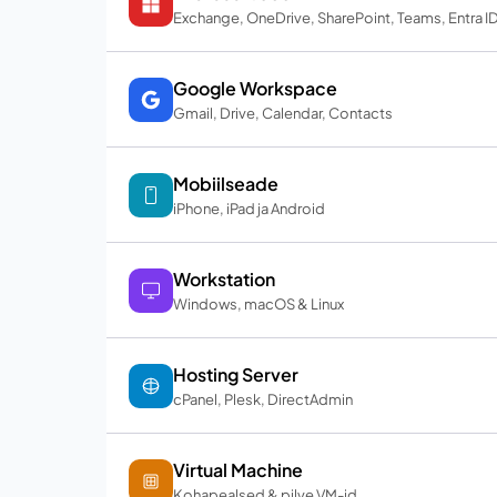
Exchange, OneDrive, SharePoint, Teams, Entra I
Google Workspace
Gmail, Drive, Calendar, Contacts
Mobiilseade
iPhone, iPad ja Android
Workstation
Windows, macOS & Linux
Hosting Server
cPanel, Plesk, DirectAdmin
Virtual Machine
Kohapealsed & pilve VM-id