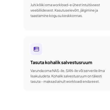
Juhi kõiki oma workload-e ühest intuitiivsest
veebiliidesest. Kasutuselevõtt, jälgimine ja
taastamine kogu su keskkonnas.
Tasuta kohalik salvestusruum
Varunda oma NAS-ile, SAN-ile või serverile ilma
lisakuludeta. Kohalik salvestusruum on täiesti
tasuta – maksad ainult workloadi enda eest.