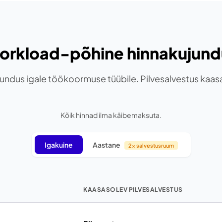
orkload-põhine hinnakujund
jundus igale töökoormuse tüübile. Pilvesalvestus kaasa
Kõik hinnad ilma käibemaksuta.
Igakuine
Aastane
2x salvestusruum
KAASASOLEV PILVESALVESTUS