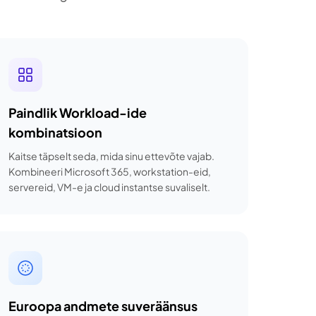
Paindlik Workload-ide
kombinatsioon
Kaitse täpselt seda, mida sinu ettevõte vajab.
Kombineeri Microsoft 365, workstation-eid,
servereid, VM-e ja cloud instantse suvaliselt.
Euroopa andmete suveräänsus