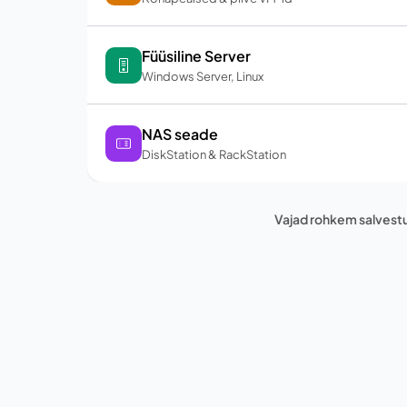
Füüsiline Server
Windows Server, Linux
NAS seade
DiskStation & RackStation
Vajad rohkem salvest