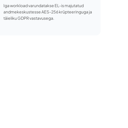
Iga workload varundatakse EL-is majutatud
andmekeskustesse AES-256 krüpteeringuga ja
täieliku GDPR vastavusega.