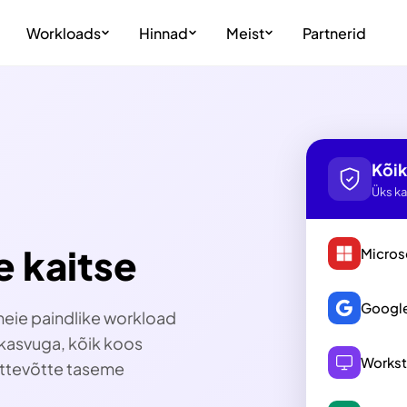
Workloads
Hinnad
Meist
Partnerid
Kõik
Üks ka
 kaitse
Micros
Googl
 meie paindlike workload
e kasvuga, kõik koos
Workst
ettevõtte taseme