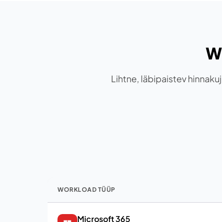
W
Lihtne, läbipaistev hinnaku
WORKLOAD TÜÜP
Microsoft 365