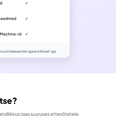
id
✓
lseadmed
✓
l Machine-id
✓
sruum kaasasolev iga workload-iga
itse?
aindlikkus igas suuruses ettevõtetele.