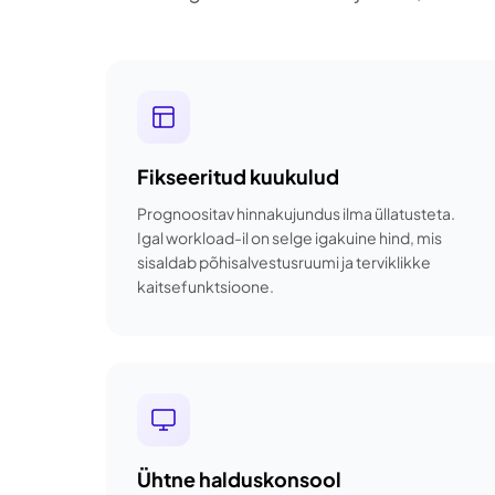
Fikseeritud kuukulud
Prognoositav hinnakujundus ilma üllatusteta.
Igal workload-il on selge igakuine hind, mis
sisaldab põhisalvestusruumi ja terviklikke
kaitsefunktsioone.
Ühtne halduskonsool