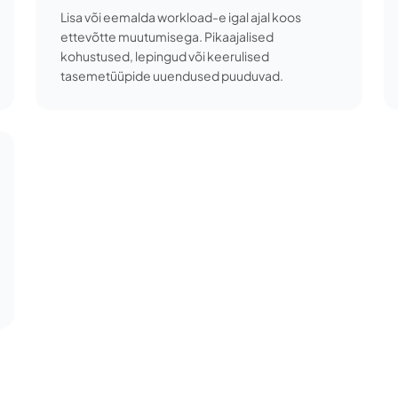
Lisa või eemalda workload-e igal ajal koos
ettevõtte muutumisega. Pikaajalised
kohustused, lepingud või keerulised
tasemetüüpide uuendused puuduvad.