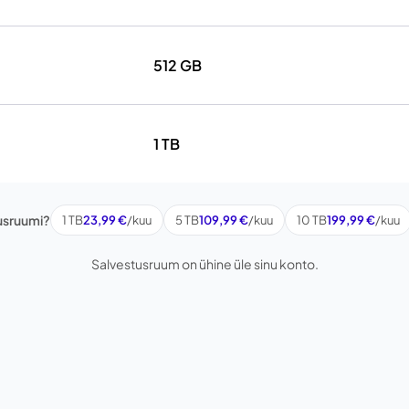
512 GB
1 TB
usruumi?
1 TB
23,99 €
/kuu
5 TB
109,99 €
/kuu
10 TB
199,99 €
/kuu
Salvestusruum on ühine üle sinu konto.