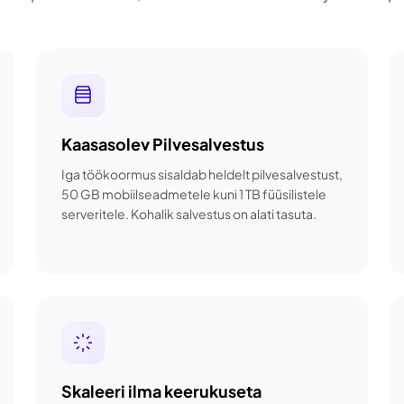
Kaasasolev Pilvesalvestus
Iga töökoormus sisaldab heldelt pilvesalvestust,
50 GB mobiilseadmetele kuni 1 TB füüsilistele
serveritele. Kohalik salvestus on alati tasuta.
Skaleeri ilma keerukuseta