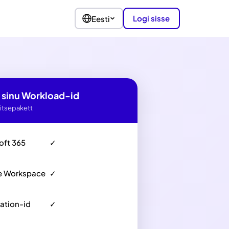
Logi sisse
Eesti
 sinu Workload-id
itsepakett
oft 365
✓
e Workspace
✓
ation-id
✓