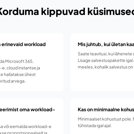
Korduma kippuvad küsimuse
 erinevaid workload
Mis juhtub, kui ületan k
Saate teavitusi, kui lähenete 
Lisage salvestuspakette igal 
da Microsoft 365,
meeles, kohalik salvestus on a
e, cloud instantse ja
ke hallatakse ühest
ritud arvega.
reerimist oma workload-
Kas on minimaalne kohu
Minimaalset kohustust pole
tühistada igal ajal.
 Lisa või eemalda workload-e
kse proportsionaalselt ja