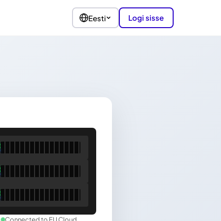
Logi sisse
Eesti
Connected to EU Cloud