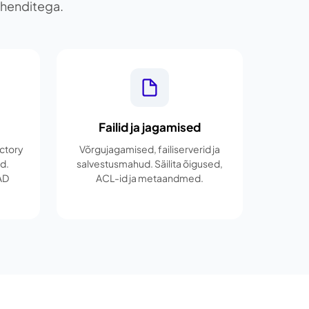
vahenditega.
Failid ja jagamised
ectory
Võrgujagamised, failiserverid ja
d.
salvestusmahud. Säilita õigused,
AD
ACL-id ja metaandmed.