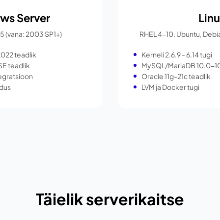
ws Server
Lin
5 (vana: 2003 SP1+)
RHEL 4-10, Ubuntu, Debi
022 teadlik
Kerneli 2.6.9 - 6.14 tugi
SE teadlik
MySQL/MariaDB 10.0-10.
tegratsioon
Oracle 11g-21c teadlik
ndus
LVM ja Docker tugi
Täielik serverikaitse