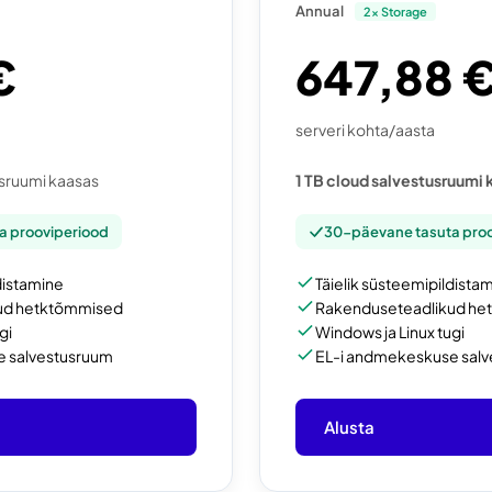
Annual
2x Storage
€
647,88 
serveri kohta/aasta
usruumi kaasas
1 TB cloud salvestusruumi 
a prooviperiood
30-päevane tasuta pro
distamine
Täielik süsteemipildista
ud hetktõmmised
Rakenduseteadlikud he
gi
Windows ja Linux tugi
e salvestusruum
EL-i andmekeskuse sal
Alusta