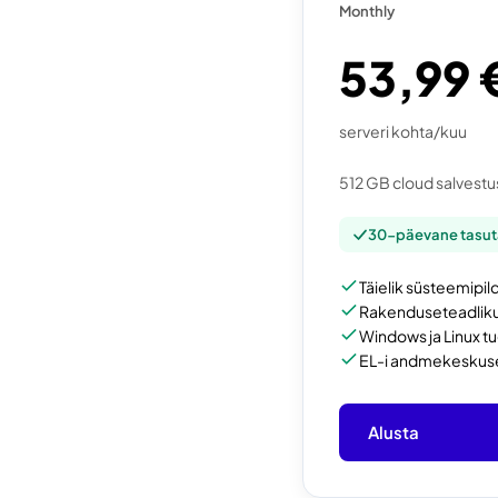
Monthly
53,99 
serveri kohta/kuu
512 GB cloud salvest
30-päevane tasut
Täielik süsteemipil
Rakenduseteadlik
Windows ja Linux tu
EL-i andmekeskus
Alusta