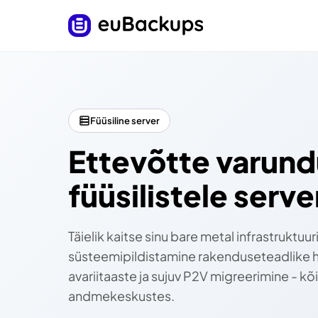
Füüsiline server
Ettevõtte varund
füüsilistele serve
Täielik kaitse sinu bare metal infrastruktuuri
süsteemipildistamine rakenduseteadlike 
avariitaaste ja sujuv P2V migreerimine - kõ
andmekeskustes.