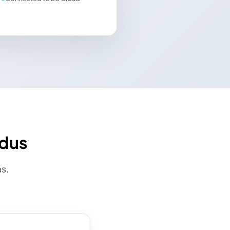
ndus
as.