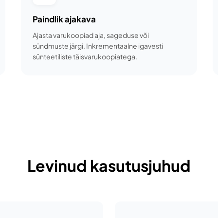
Paindlik ajakava
Ajasta varukoopiad aja, sageduse või
sündmuste järgi. Inkrementaalne igavesti
sünteetiliste täisvarukoopiatega.
Levinud kasutusjuhud