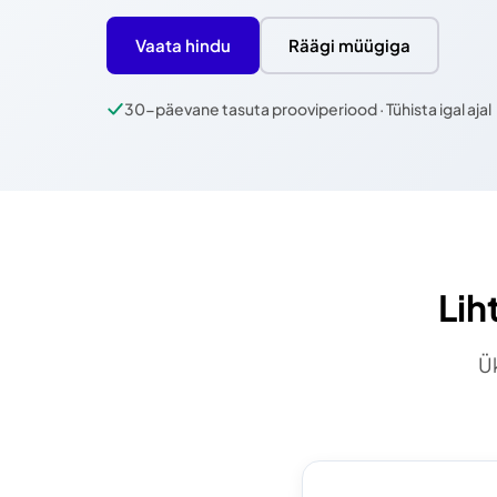
Vaata hindu
Räägi müügiga
30-päevane tasuta prooviperiood · Tühista igal ajal
Lih
Ük