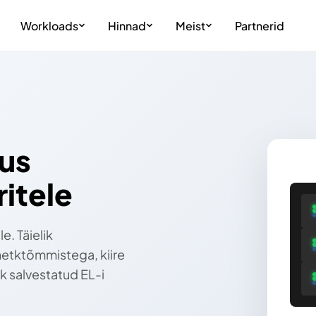
Workloads
Hinnad
Meist
Partnerid
us
ritele
le. Täielik
hetktõmmistega, kiire
ik salvestatud EL-i