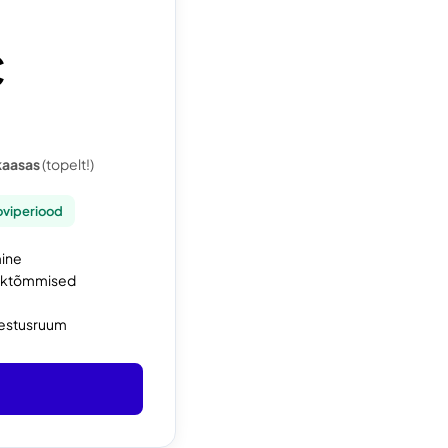
€
kaasas
(topelt!)
oviperiood
mine
tktõmmised
vestusruum