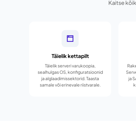
Kaitse kõik
Täielik kettapilt
Täielik serveri varukoopia,
Rak
sealhulgas OS, konfiguratsioonid
Serv
ja alglaadimissektorid. Taasta
ja 
samale või erinevale riistvarale.
k