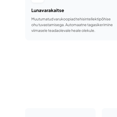
Lunavarakaitse
Muutumatud varukoopiad tehisintellektipõhise
ohu tuvastamisega. Automaatne tagasikerimine
viimasele teadaolevale heale olekule.