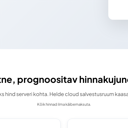
tne, prognoositav hinnakuju
s hind serveri kohta. Helde cloud salvestusruum kaas
Kõik hinnad ilma käibemaksuta.