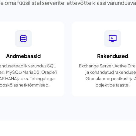
e oma füüsilistel serveritel ettevõtte klassi varundus
Andmebaasid
Rakendused
enduseteadlik varundus SQL
Exchange Server, Active Dir
eri, MySQL/MariaDB, Oracle'i
ja kohandatud rakenduse
SAP HANA jaoks. Tehingutega
Granulaarne postkasti ja 
ooskõlas hetktõmmised.
objektide taaste.