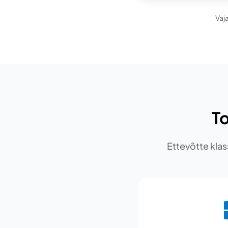
Vaj
T
Ettevõtte klas