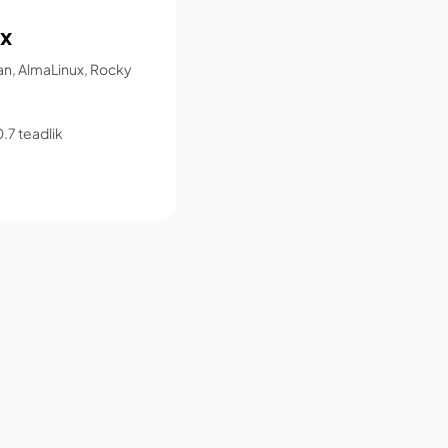
ux
an, AlmaLinux, Rocky
7 teadlik