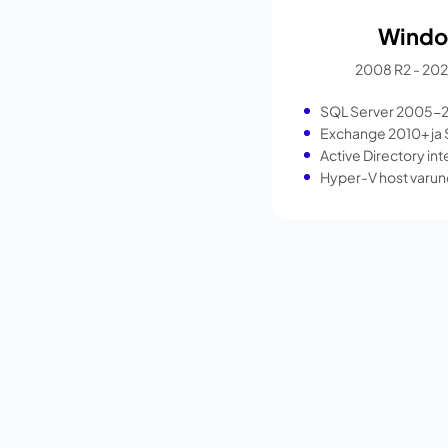
Windo
2008 R2 - 202
SQL Server 2005-2
Exchange 2010+ ja 
Active Directory in
Hyper-V host varu