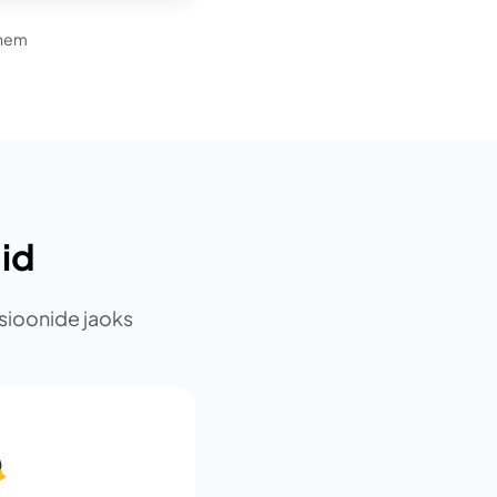
ähem
id
tsioonide jaoks