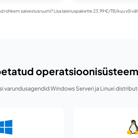
ad rohkem salvestusruumi? Lisa laienuspakette 23,99 €/TB/kuu või v
oetatud operatsioonisüsteem
si varundusagendid Windows Serveri ja Linuxi distribu