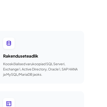
Rakenduseteadlik
Kooskõlalised varukoopiad SQL Serveri,
Exchange'i, Active Directory, Oracle'i, SAP HANA
ja MySQL/MariaDB jaoks.