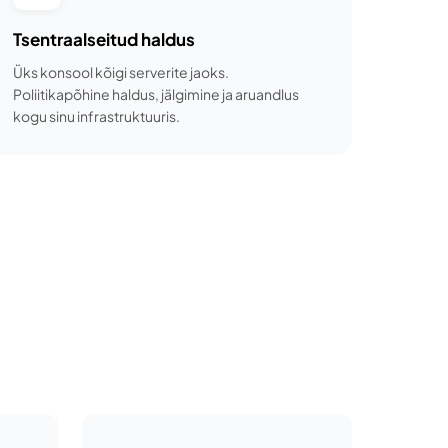
Tsentraalseitud haldus
Üks konsool kõigi serverite jaoks.
Poliitikapõhine haldus, jälgimine ja aruandlus
kogu sinu infrastruktuuris.