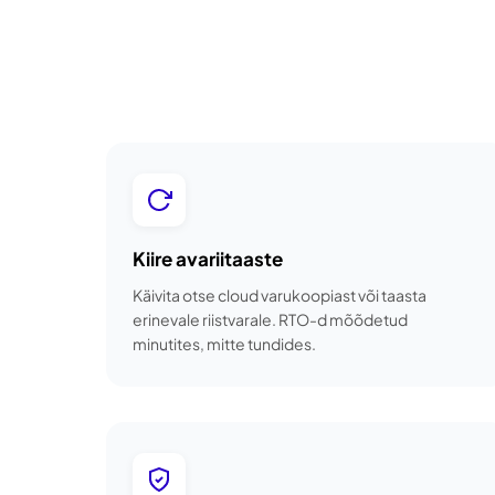
Kiire avariitaaste
Käivita otse cloud varukoopiast või taasta
erinevale riistvarale. RTO-d mõõdetud
minutites, mitte tundides.