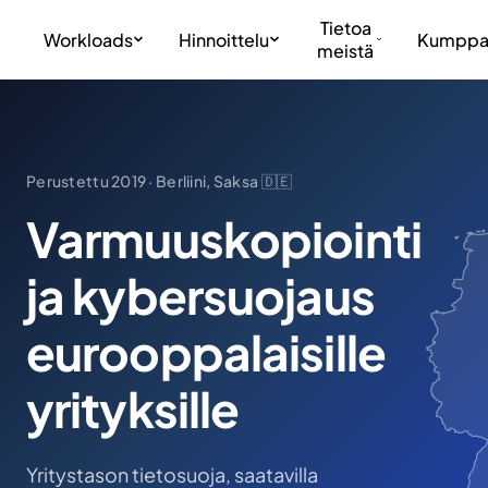
Tietoa
Workloads
Hinnoittelu
Kumppa
meistä
Perustettu 2019 · Berliini, Saksa 🇩🇪
Varmuuskopiointi
ja kybersuojaus
eurooppalaisille
yrityksille
Yritystason tietosuoja, saatavilla