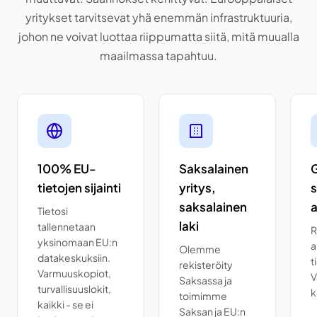
yritykset tarvitsevat yhä enemmän infrastruktuuria,
johon ne voivat luottaa riippumatta siitä, mitä muualla
maailmassa tapahtuu.
100% EU-
Saksalainen
tietojen sijainti
yritys,
s
saksalainen
a
Tietosi
laki
tallennetaan
R
yksinomaan EU:n
a
Olemme
datakeskuksiin.
t
rekisteröity
Varmuuskopiot,
V
Saksassa ja
turvallisuuslokit,
k
toimimme
kaikki - se ei
Saksan ja EU:n