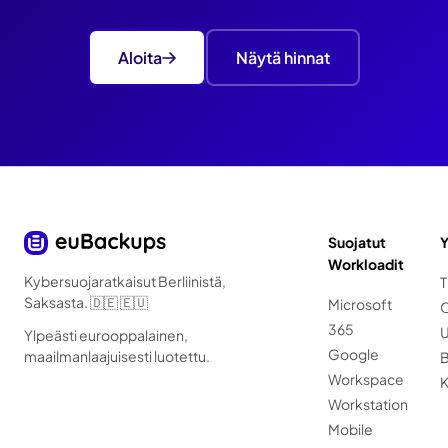
Aloita
Näytä hinnat
Suojatut
Y
Workloadit
Kybersuojaratkaisut Berliinistä,
T
Saksasta. 🇩🇪 🇪🇺
Microsoft
O
365
U
Ylpeästi eurooppalainen,
Google
maailmanlaajuisesti luotettu.
B
Workspace
K
Workstation
Mobile