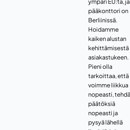
ympäri EU:ta, ja
pääkonttori on
Berliinissä.
Hoidamme
kaiken alustan
kehittämisestä
asiakastukeen.
Pieni olla
tarkoittaa, että
voimme liikkua
nopeasti, tehd
päätöksiä
nopeasti ja
pysyä lähellä