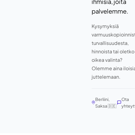
ihmisiä, joita
palvelemme.
Kysymyksiä
varmuuskopioinnist
turvallisuudesta,
hinnoista tai oletko
oikea valinta?
Olemme aina iloisi
juttelemaan.
Berliini,
Ota
Saksa 🇩🇪
yhteyt