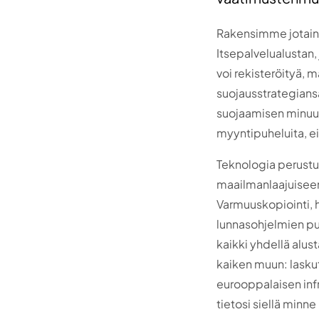
Rakensimme jotain e
Itsepalvelualustan,
voi rekisteröityä, m
suojausstrategiansa
suojaamisen minuut
myyntipuheluita, ei 
Teknologia perustuu
maailmanlaajuiseen
Varmuuskopiointi, h
lunnasohjelmien pu
kaikki yhdellä alu
kaiken muun: laskut
eurooppalaisen infr
tietosi siellä minne