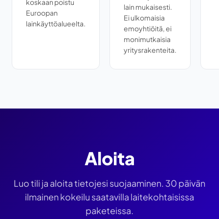
koskaan poistu
lain mukaisesti.
Euroopan
Ei ulkomaisia
lainkäyttöalueelta.
emoyhtiöitä, ei
monimutkaisia
yritysrakenteita.
Aloita
Luo tili ja aloita tietojesi suojaaminen. 30 päivän
ilmainen kokeilu saatavilla laitekohtaisissa
paketeissa.