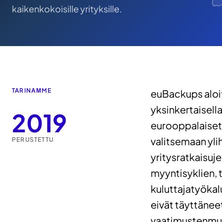
kaikenkokoisille yrityksille.
TARINАМME
euBackups aloi
yksinkertaisella
2019
eurooppalaiset 
valitsemaan yli
PERUSTETTU
yritysratkaisuje
myyntisyklien, t
kuluttajatyökalu
eivät täyttänee
vaatimustenmu