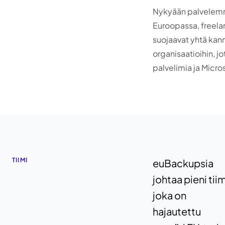
Nykyään palvelemme
Euroopassa, freelan
suojaavat yhtä kan
organisaatioihin, jo
palvelimia ja Micros
TIIMI
euBackupsia
johtaa pieni tiim
joka on
hajautettu