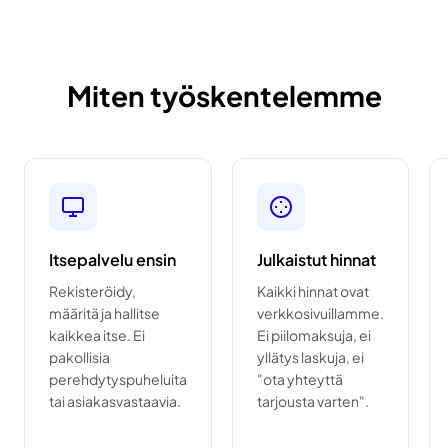
Miten työskentelemme
Itsepalvelu ensin
Julkaistut hinnat
Rekisteröidy,
Kaikki hinnat ovat
määritä ja hallitse
verkkosivuillamme.
kaikkea itse. Ei
Ei piilomaksuja, ei
pakollisia
yllätys laskuja, ei
perehdytyspuheluita
"ota yhteyttä
tai asiakasvastaavia.
tarjousta varten".