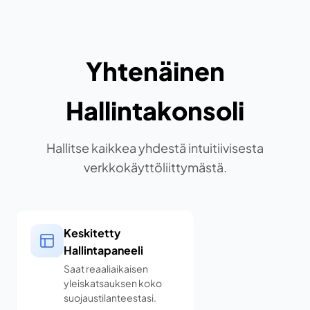
Yhtenäinen
Hallintakonsoli
Hallitse kaikkea yhdestä intuitiivisesta
verkkokäyttöliittymästä.
Keskitetty
Hallintapaneeli
Saat reaaliaikaisen
yleiskatsauksen koko
suojaustilanteestasi.