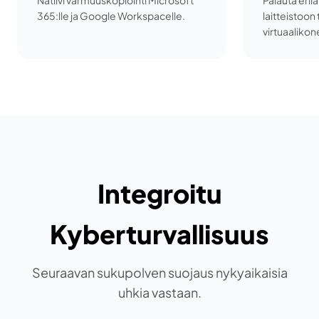
Natiivi varmuuskopiointi Microsoft
Palauta eril
365:lle ja Google Workspacelle.
laitteistoon 
virtuaalikone
Integroitu
Kyberturvallisuus
Seuraavan sukupolven suojaus nykyaikaisia
uhkia vastaan.