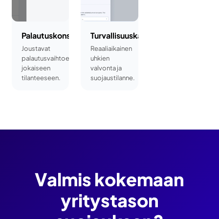
Palautuskonsoli
Turvallisuuskatsaus
Joustavat
Reaaliaikainen
palautusvaihtoehdot
uhkien
jokaiseen
valvonta ja
tilanteeseen.
suojaustilanne.
Valmis kokemaan
yritystason