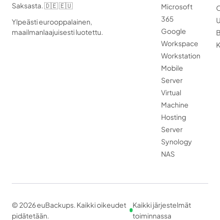
Saksasta. 🇩🇪 🇪🇺
Microsoft
O
365
U
Ylpeästi eurooppalainen,
Google
maailmanlaajuisesti luotettu.
B
Workspace
K
Workstation
Mobile
Server
Virtual
Machine
Hosting
Server
Synology
NAS
© 2026 euBackups. Kaikki oikeudet
Kaikki järjestelmät
pidätetään.
toiminnassa