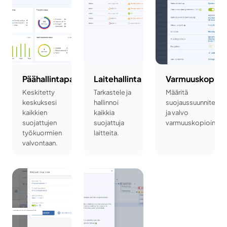
Päähallintapaneeli
Laitehallinta
Varmuuskopioint
Keskitetty
Tarkastele ja
Määritä
keskuksesi
hallinnoi
suojaussuunnitelma
kaikkien
kaikkia
ja valvo
suojattujen
suojattuja
varmuuskopiointito
työkuormien
laitteita.
valvontaan.