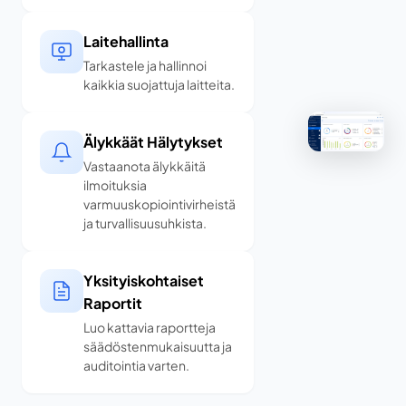
Laitehallinta
Tarkastele ja hallinnoi
kaikkia suojattuja laitteita.
Älykkäät Hälytykset
Vastaanota älykkäitä
ilmoituksia
varmuuskopiointivirheistä
ja turvallisuusuhkista.
Yksityiskohtaiset
Raportit
Luo kattavia raportteja
säädöstenmukaisuutta ja
auditointia varten.