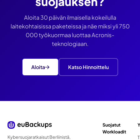
suojauksen?
Aloita 30 päivän ilmaisella kokeilulla
laitekohtaisissa paketeissa ja näe miksi yli 750
000 työkuormaa luottaa Acronis-
teknologiaan.
Aloita
Katso Hinnoittelu
Suojatut
Y
Workloadit
Kybersuojaratkaisut Berliinistä,
T