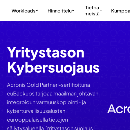
Tietoa
Workloads
Hinnoittelu
Kumppa
meistä
Yritystason
Kybersuojaus
Acronis Gold Partner -sertifioituna
euBackups tarjoaa maailman johtavan
integroidun varmuuskopiointi- ja
kyberturvallisuusalustan
eurooppalaisella tietojen
säilytysalueella. Yritystason suojaus