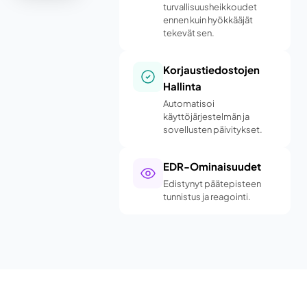
turvallisuusheikkoudet
ennen kuin hyökkääjät
tekevät sen.
Korjaustiedostojen
Hallinta
Automatisoi
käyttöjärjestelmän ja
sovellusten päivitykset.
EDR-Ominaisuudet
Edistynyt päätepisteen
tunnistus ja reagointi.