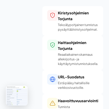
Kiristysohjelmien
Torjunta
Tekoälypohjainen tunnistus
pysäyttää kiristysohjelmat.
Haittaohjelmien
Torjunta
Reaaliaikainen skannaus
allekirjoitus- ja
käyttäytymistunnistuksella.
URL-Suodatus
Estä pääsy haitallisille
verkkosivustoille.
Haavoittuvuusarviointi
Tunnista