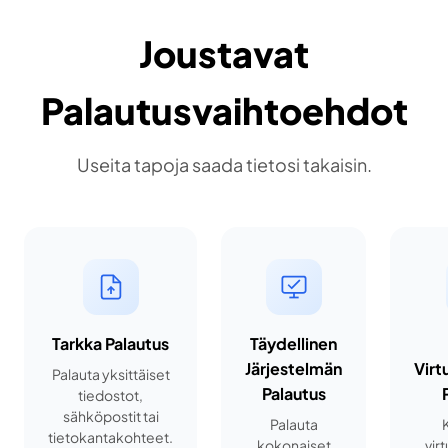
Joustavat
Palautusvaihtoehdot
Useita tapoja saada tietosi takaisin.
Tarkka Palautus
Täydellinen
Järjestelmän
Virt
Palauta yksittäiset
Palautus
tiedostot,
sähköpostit tai
Palauta
tietokantakohteet.
kokonaiset
vir