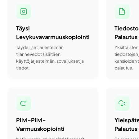
Täysi
Tiedosto
Levykuvavarmuuskopiointi
Palautus
Täydelliset järjestelmän
Yksittäisten
tilannevedot sisältäen
tiedostojen 
käyttöjärjestelmän, sovellukset ja
kansioiden 
tiedot.
palautus.
Pilvi-Pilvi-
Yleispät
Varmuuskopiointi
Palautus