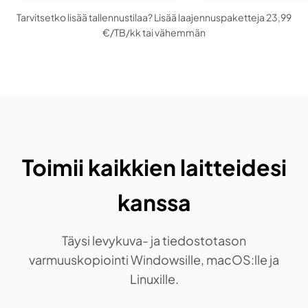
Tarvitsetko lisää tallennustilaa? Lisää laajennuspaketteja 23,99
€/TB/kk tai vähemmän
Toimii kaikkien laitteidesi
kanssa
Täysi levykuva- ja tiedostotason
varmuuskopiointi Windowsille, macOS:lle ja
Linuxille.