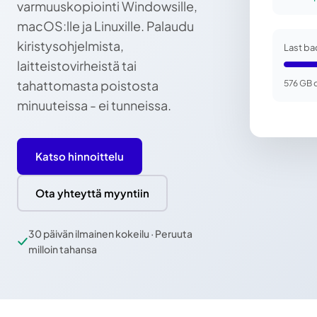
varmuuskopiointi Windowsille,
macOS:lle ja Linuxille. Palaudu
kiristysohjelmista,
Last ba
laitteistovirheistä tai
tahattomasta poistosta
576 GB 
minuuteissa - ei tunneissa.
Katso hinnoittelu
Ota yhteyttä myyntiin
30 päivän ilmainen kokeilu · Peruuta
milloin tahansa