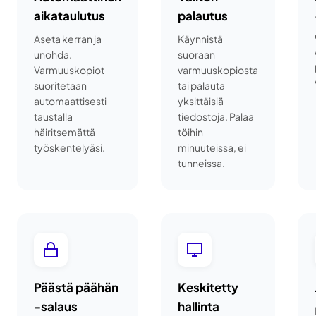
aikataulutus
palautus
Aseta kerran ja
Käynnistä
unohda.
suoraan
Varmuuskopiot
varmuuskopiosta
suoritetaan
tai palauta
automaattisesti
yksittäisiä
taustalla
tiedostoja. Palaa
häiritsemättä
töihin
työskentelyäsi.
minuuteissa, ei
tunneissa.
Päästä päähän
Keskitetty
-salaus
hallinta