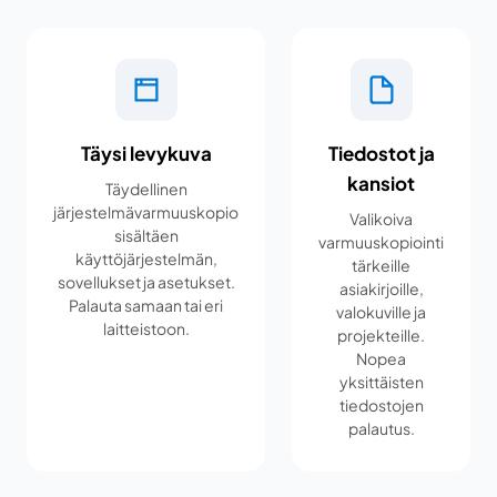
Täysi levykuva
Tiedostot ja
kansiot
Täydellinen
järjestelmävarmuuskopio
Valikoiva
sisältäen
varmuuskopiointi
käyttöjärjestelmän,
tärkeille
sovellukset ja asetukset.
asiakirjoille,
Palauta samaan tai eri
valokuville ja
laitteistoon.
projekteille.
Nopea
yksittäisten
tiedostojen
palautus.