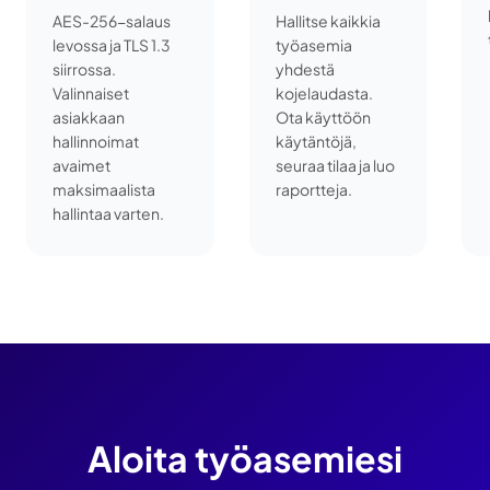
AES-256-salaus
Hallitse kaikkia
levossa ja TLS 1.3
työasemia
siirrossa.
yhdestä
Valinnaiset
kojelaudasta.
asiakkaan
Ota käyttöön
hallinnoimat
käytäntöjä,
avaimet
seuraa tilaa ja luo
maksimaalista
raportteja.
hallintaa varten.
Aloita työasemiesi