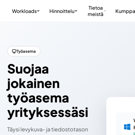
Tietoa
Workloads
Hinnoittelu
Kumppa
meistä
Työasema
Suojaa
jokainen
työasema
yrityksessäsi
Täysi levykuva- ja tiedostotason