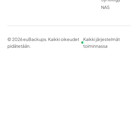
NAS
© 2026 euBackups. Kaikki oikeudet
Kaikki järjestelmät
pidätetään.
toiminnassa