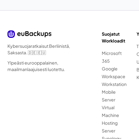
Suojatut
Y
Workloadit
Kybersuojaratkaisut Berliinistä,
T
Saksasta. 🇩🇪 🇪🇺
Microsoft
O
365
U
Ylpeästi eurooppalainen,
Google
maailmanlaajuisesti luotettu.
B
Workspace
K
Workstation
Mobile
Server
Virtual
Machine
Hosting
Server
Synology