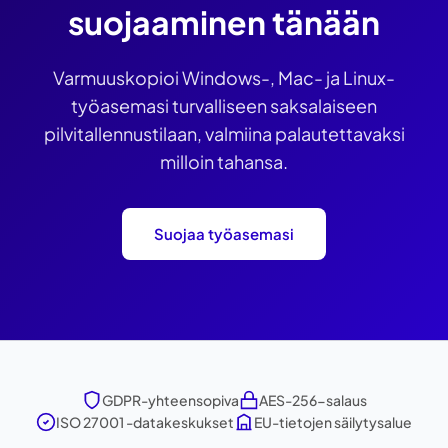
suojaaminen tänään
Varmuuskopioi Windows-, Mac- ja Linux-
työasemasi turvalliseen saksalaiseen
pilvitallennustilaan, valmiina palautettavaksi
milloin tahansa.
Suojaa työasemasi
GDPR-yhteensopiva
AES-256-salaus
ISO 27001 -datakeskukset
EU-tietojen säilytysalue