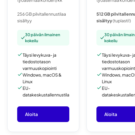
työasemaa kohden/kk
työasemaa kohden
256 GB pilvitallennustilaa
512 GB pilvitallenn
sisältyy
sisältyy
(tuplasti!)
30 päivän ilmainen
30 päivän ilmai
kokeilu
kokeilu
Täysi levykuva- ja
Täysi levykuva- j
tiedostotason
tiedostotason
varmuuskopiointi
varmuuskopioint
Windows, macOS &
Windows, macO
Linux
Linux
EU-
EU-
datakeskustallennustila
datakeskustallen
Aloita
Aloita