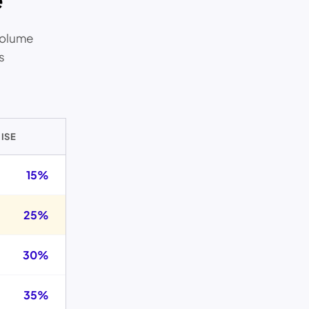
e
volume
s
ISE
15%
25%
30%
35%