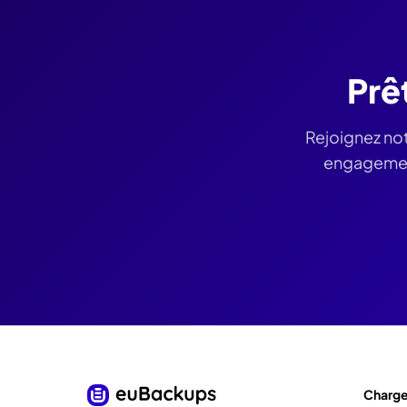
Prê
Rejoignez no
engagement
Charges