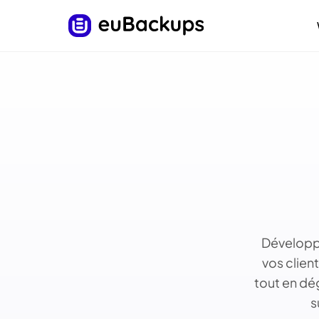
Développe
vos clien
tout en dé
s