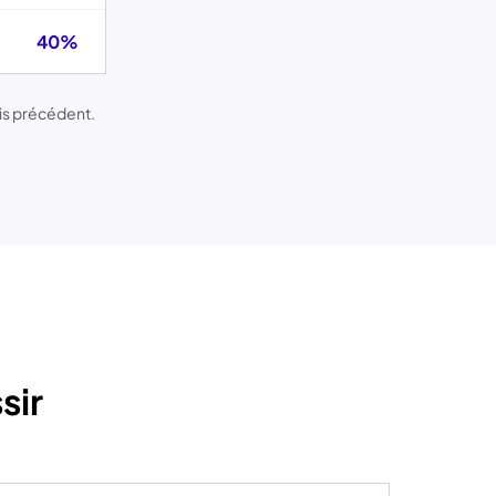
40%
is précédent.
sir