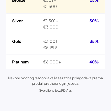
Bronze
€301 –
25%
€1,500
Silver
€1,501 –
30%
€3,000
Gold
€3,001 –
35%
€5,999
Platinum
€6,000+
40%
Nakon uvodnog razdoblja vaša se razina prilagođava prema
prodaji prethodnog mjeseca.
Sve cijene bez PDV-a.