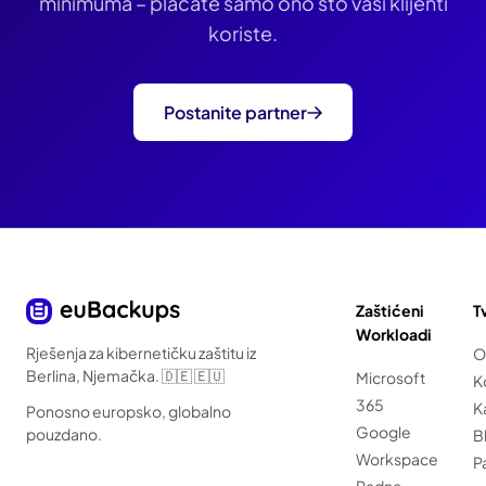
minimuma – plaćate samo ono što vaši klijenti
koriste.
Postanite partner
Zaštićeni
T
Workloadi
Rješenja za kibernetičku zaštitu iz
O
Berlina, Njemačka. 🇩🇪 🇪🇺
Microsoft
K
365
K
Ponosno europsko, globalno
Google
pouzdano.
B
Workspace
P