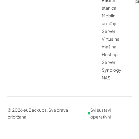
Radna
p
stanica
Mobilni
uređaji
Server
Virtualna
mašina
Hosting
Server
Synology
NAS
© 2026 euBackups. Sva prava
Svi sustavi
pridržana.
operativni