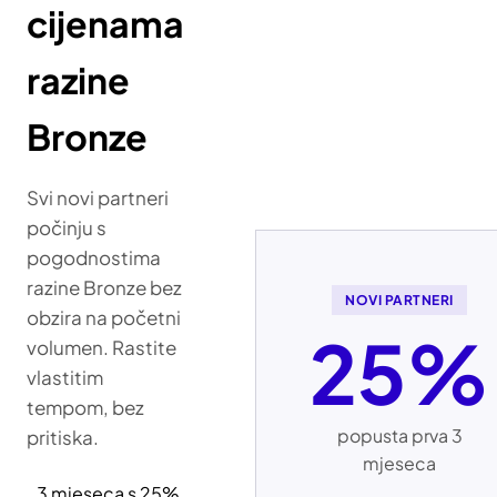
cijenama
razine
Bronze
Svi novi partneri
počinju s
pogodnostima
razine Bronze bez
NOVI PARTNERI
obzira na početni
25%
volumen. Rastite
vlastitim
tempom, bez
popusta prva 3
pritiska.
mjeseca
3 mjeseca s 25%