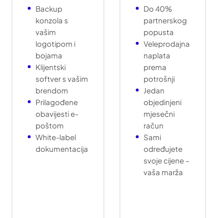
Backup
Do 40%
konzola s
partnerskog
vašim
popusta
logotipom i
Veleprodajna
bojama
naplata
Klijentski
prema
softver s vašim
potrošnji
brendom
Jedan
Prilagođene
objedinjeni
obavijesti e-
mjesečni
poštom
račun
White-label
Sami
dokumentacija
određujete
svoje cijene –
vaša marža