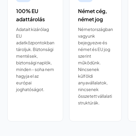
100% EU
Német cég,
adattárolás
német jog
Adatait kizárólag
Németországban
EU
vagyunk
adatközpontokban
bejegyezve és
tároljuk. Biztonsági
német és EU jog
mentések,
szerint
biztonsági naplók,
működünk.
minden - soha nem
Nincsenek
hagyja el az
külföldi
európai
anyavállalatok,
joghatóságot.
nincsenek
összetett vállalati
struktúrák.