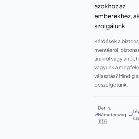
azokhoz az
emberekhez, ak
szolgálunk.
Kérdések a biztons
mentésről, biztons
árakról vagy arról,
vagyunk a megfele
választás? Mindig s
beszélgetünk.
Berlin,
Lé
Németország
ka
🇩🇪