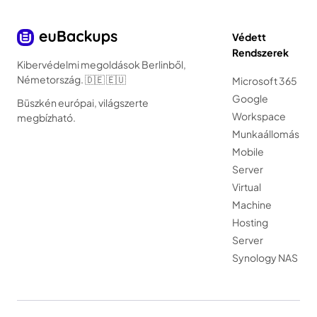
Védett
Rendszerek
Kibervédelmi megoldások Berlinből,
Németország. 🇩🇪 🇪🇺
Microsoft 365
Google
Büszkén európai, világszerte
Workspace
megbízható.
Munkaállomás
Mobile
Server
Virtual
Machine
Hosting
Server
Synology NAS