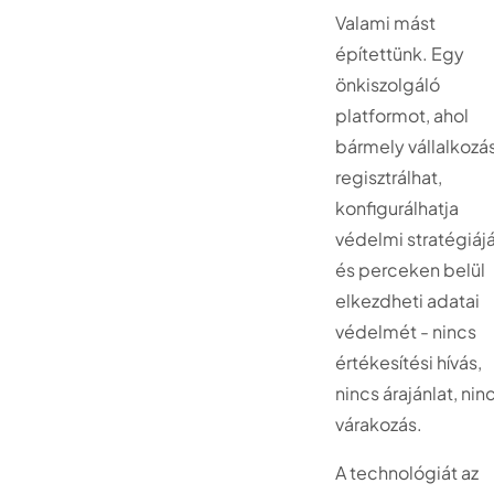
Valami mást
építettünk. Egy
önkiszolgáló
platformot, ahol
bármely vállalkozá
regisztrálhat,
konfigurálhatja
védelmi stratégiáj
és perceken belül
elkezdheti adatai
védelmét - nincs
értékesítési hívás,
nincs árajánlat, nin
várakozás.
A technológiát az