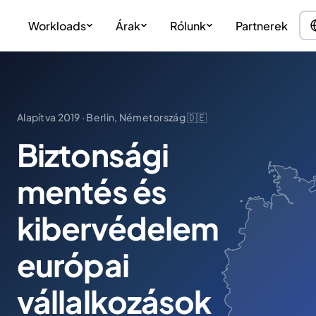
Workloads
Árak
Rólunk
Partnerek
Alapítva 2019 · Berlin, Németország 🇩🇪
Biztonsági
mentés és
kibervédelem
európai
vállalkozások