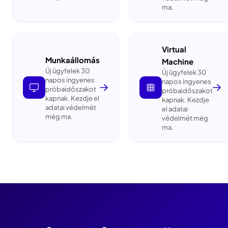
ma.
Virtual
Munkaállomás
Machine
Új ügyfelek 30
Új ügyfelek 30
napos ingyenes
napos ingyenes
próbaidőszakot
próbaidőszakot
kapnak. Kezdje el
kapnak. Kezdje
adatai védelmét
el adatai
még ma.
védelmét még
ma.