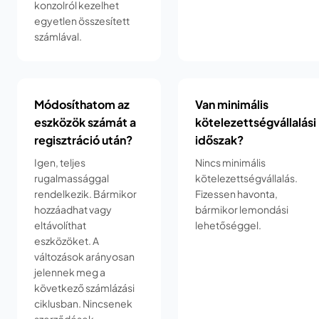
konzolról kezelhet
egyetlen összesített
számlával.
Módosíthatom az
Van minimális
eszközök számát a
kötelezettségvállalási
regisztráció után?
időszak?
Igen, teljes
Nincs minimális
rugalmassággal
kötelezettségvállalás.
rendelkezik. Bármikor
Fizessen havonta,
hozzáadhat vagy
bármikor lemondási
eltávolíthat
lehetőséggel.
eszközöket. A
változások arányosan
jelennek meg a
következő számlázási
ciklusban. Nincsenek