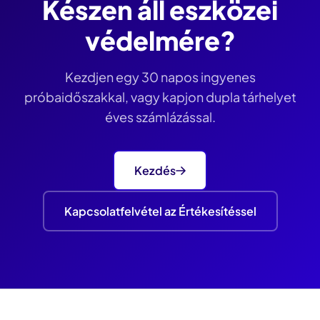
Készen áll eszközei
védelmére?
Kezdjen egy 30 napos ingyenes
próbaidőszakkal, vagy kapjon dupla tárhelyet
éves számlázással.
Kezdés
Kapcsolatfelvétel az Értékesítéssel