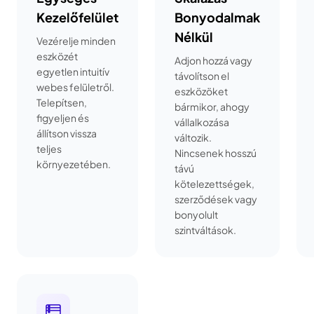
Kezelőfelület
Bonyodalmak
Nélkül
Vezérelje minden
eszközét
Adjon hozzá vagy
egyetlen intuitív
távolítson el
webes felületről.
eszközöket
Telepítsen,
bármikor, ahogy
figyeljen és
vállalkozása
állítson vissza
változik.
teljes
Nincsenek hosszú
környezetében.
távú
kötelezettségek,
szerződések vagy
bonyolult
szintváltások.