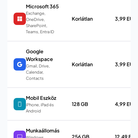
Microsoft 365
Exchange,
Korlátlan
3,99 EUR
OneDrive,
SharePoint,
Teams, Entra ID
Google
Workspace
Korlátlan
3,99 EUR
Gmail, Drive,
Calendar,
Contacts
Mobil Eszköz
128 GB
4,99 EUR
iPhone, iPad és
Android
Munkaállomás
256 GB
12,49 EU
Windows,