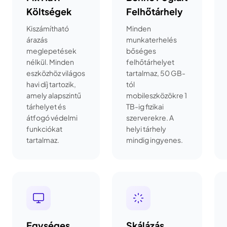
Költségek
Felhőtárhely
Kiszámítható
Minden
árazás
munkaterhelés
meglepetések
bőséges
nélkül. Minden
felhőtárhelyet
eszközhöz világos
tartalmaz, 50 GB-
havi díj tartozik,
tól
amely alapszintű
mobileszközökre 1
tárhelyet és
TB-ig fizikai
átfogó védelmi
szerverekre. A
funkciókat
helyi tárhely
tartalmaz.
mindig ingyenes.
Egységes
Skálázás