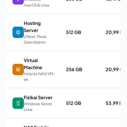
macOS & Linux
Hosting
Server
512 GB
20,99 E
cPanel, Plesk,
DirectAdmin
Virtual
Machine
256 GB
20,99 E
Helyi és felhő VM-
ek
Fizikai Server
512 GB
53,99 EU
Windows Server,
Linux