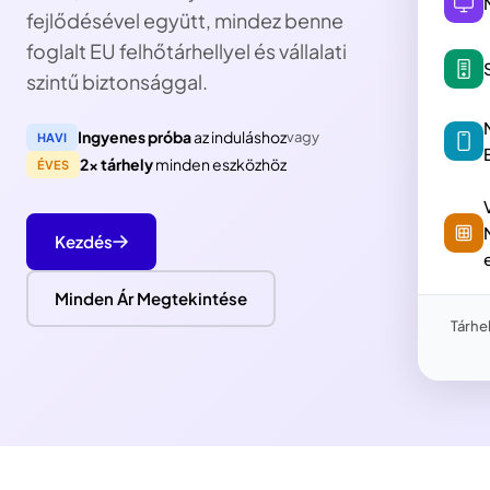
fejlődésével együtt, mindez benne
foglalt EU felhőtárhellyel és vállalati
szintű biztonsággal.
Ingyenes próba
az induláshoz
vagy
HAVI
2x tárhely
minden eszközhöz
ÉVES
Kezdés
Minden Ár Megtekintése
Tárhe