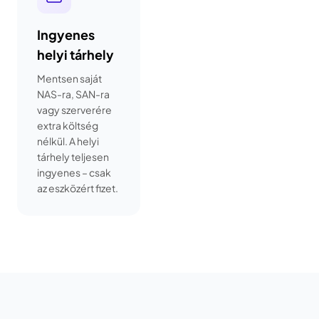
Ingyenes
helyi tárhely
Mentsen saját
NAS-ra, SAN-ra
vagy szerverére
extra költség
nélkül. A helyi
tárhely teljesen
ingyenes – csak
az eszközért fizet.