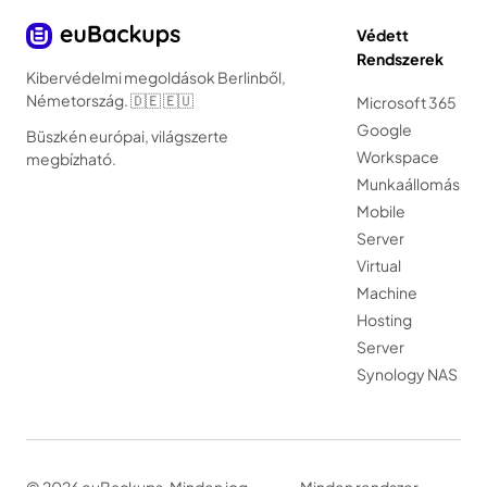
Védett
Rendszerek
Kibervédelmi megoldások Berlinből,
Németország. 🇩🇪 🇪🇺
Microsoft 365
Google
Büszkén európai, világszerte
Workspace
megbízható.
Munkaállomás
Mobile
Server
Virtual
Machine
Hosting
Server
Synology NAS