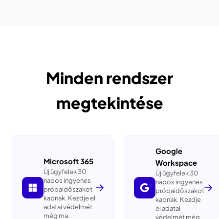
Minden rendszer
megtekintése
Google
Microsoft 365
Workspace
Új ügyfelek 30
Új ügyfelek 30
napos ingyenes
napos ingyenes
próbaidőszakot
próbaidőszakot
kapnak. Kezdje el
kapnak. Kezdje
adatai védelmét
el adatai
még ma.
védelmét még