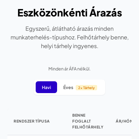
Eszközönkénti Árazás
Egyszerű, átlátható árazás minden
munkaterhelés-típushoz. Felhőtárhely benne,
helyi tárhely ingyenes.
Minden ár ÁFA nélkül.
Havi
Éves
2x Tárhely
BENNE
RENDSZER TÍPUSA
FOGLALT
ÁR/HÓNAP
FELHŐTÁRHELY