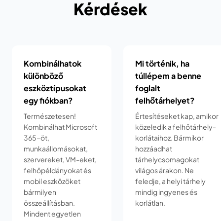
Kérdések
Kombinálhatok
Mi történik, ha
különböző
túllépem a benne
eszköztípusokat
foglalt
egy fiókban?
felhőtárhelyet?
Természetesen!
Értesítéseket kap, amikor
Kombinálhat Microsoft
közeledik a felhőtárhely-
365-öt,
korlátaihoz. Bármikor
munkaállomásokat,
hozzáadhat
szervereket, VM-eket,
tárhelycsomagokat
felhőpéldányokat és
világos árakon. Ne
mobil eszközöket
feledje, a helyi tárhely
bármilyen
mindig ingyenes és
összeállításban.
korlátlan.
Mindent egyetlen