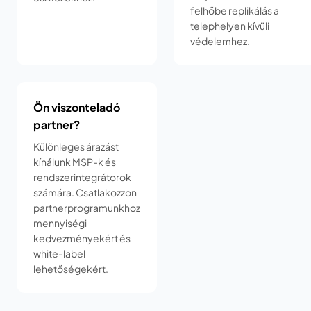
felhőbe replikálás a
telephelyen kívüli
védelemhez.
Ön viszonteladó
partner?
Különleges árazást
kínálunk MSP-k és
rendszerintegrátorok
számára.
Csatlakozzon
partnerprogramunkhoz
mennyiségi
kedvezményekért és
white-label
lehetőségekért.