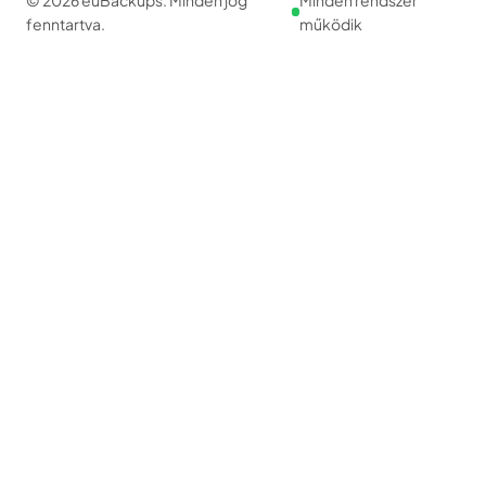
© 2026 euBackups. Minden jog
Minden rendszer
fenntartva.
működik