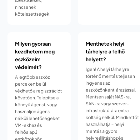
szerződések,
nincsenek
kötelezettségek.
Milyen gyorsan
Menthetek helyi
kezdhetem meg
tárhelyre a felhő
eszközeim
helyett?
védelmét?
Igen! A helyi tárhelyre
történő mentés teljesen
A legtöbb eszköz
ingyenes az
perceken belül
eszközönkénti árazással.
védhető a regisztrációt
Mentsen saját NAS-ra,
követően. Telepítse a
SAN-ra vagy szerver-
könnyű ágenst, vagy
infrastruktúrára extra
használjon ágens
költség nélkül. Mindkettőt
nélküli lehetőségeket
használhatja – helyi
VM-ekhez és
mentés a gyors
felhőalapú
helyreállításhoz és
eszközökhöz.