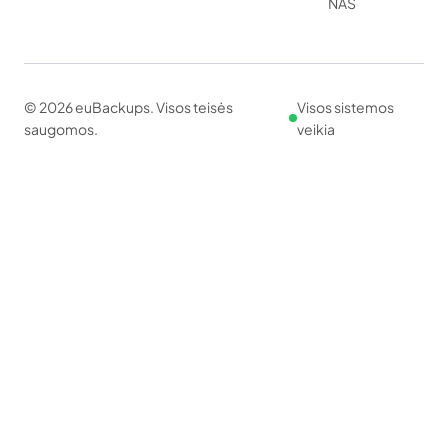
NAS
© 2026 euBackups. Visos teisės
Visos sistemos
saugomos.
veikia