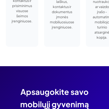
kontaktus ir
laiškus,
nuotrauk
prisiminimus
kontaktus ir
ar vaizdo
visuose
dokumentus
įrašo -
šeimos
įmonės
automati
įrenginiuose.
mobiliuosiuose
mobilioj
įrenginiuose.
turinio
atsargin
kopija.
Apsaugokite savo
mobilųjį gyvenimą