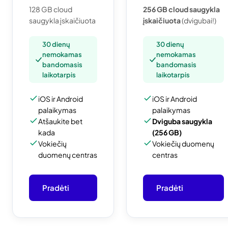
128 GB cloud
256 GB cloud saugykla
saugykla įskaičiuota
įskaičiuota
(dvigubai!)
30 dienų
30 dienų
nemokamas
nemokamas
bandomasis
bandomasis
laikotarpis
laikotarpis
iOS ir Android
iOS ir Android
palaikymas
palaikymas
Atšaukite bet
Dviguba saugykla
kada
(256 GB)
Vokiečių
Vokiečių duomenų
duomenų centras
centras
Pradėti
Pradėti