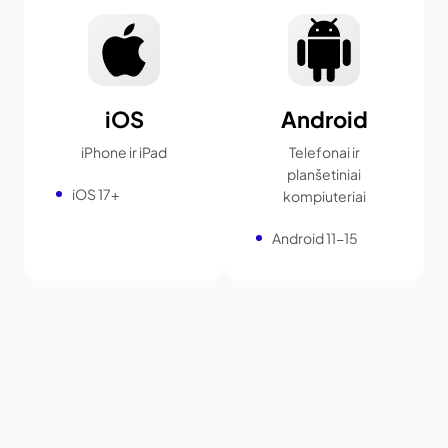
iOS
Android
iPhone ir iPad
Telefonai ir
planšetiniai
iOS 17+
kompiuteriai
Android 11-15