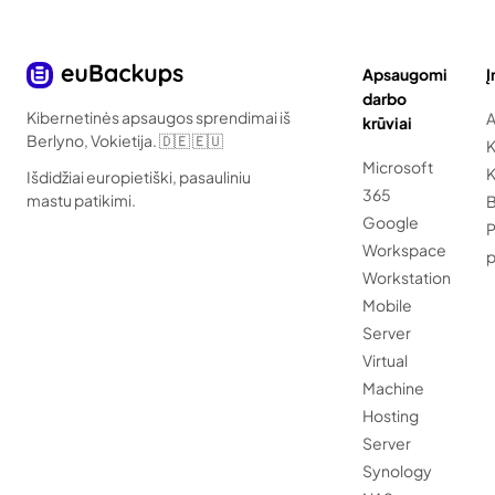
Apsaugomi
darbo
Kibernetinės apsaugos sprendimai iš
A
krūviai
Berlyno, Vokietija. 🇩🇪 🇪🇺
K
Microsoft
K
Išdidžiai europietiški, pasauliniu
365
mastu patikimi.
B
Google
P
Workspace
Workstation
Mobile
Server
Virtual
Machine
Hosting
Server
Synology