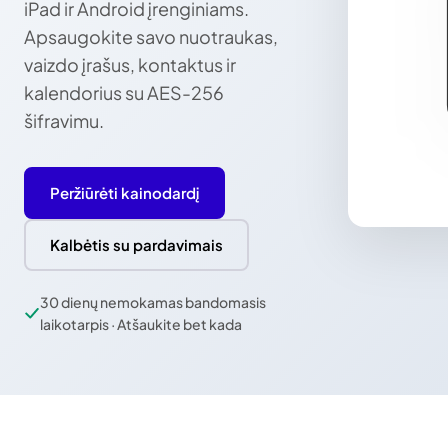
iPad ir Android įrenginiams.
Apsaugokite savo nuotraukas,
vaizdo įrašus, kontaktus ir
kalendorius su AES-256
šifravimu.
Peržiūrėti kainodardį
Kalbėtis su pardavimais
30 dienų nemokamas bandomasis
laikotarpis · Atšaukite bet kada