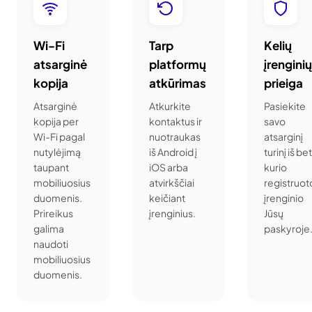
Wi-Fi
Tarp
Kelių
atsarginė
platformų
įrenginių
kopija
atkūrimas
prieiga
Atsarginė
Atkurkite
Pasiekite
kopija per
kontaktus ir
savo
Wi-Fi pagal
nuotraukas
atsarginį
nutylėjimą
iš Android į
turinį iš bet
taupant
iOS arba
kurio
mobiliuosius
atvirkščiai
registruot
duomenis.
keičiant
įrenginio
Prireikus
įrenginius.
Jūsų
galima
paskyroje
naudoti
mobiliuosius
duomenis.