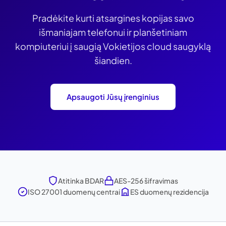
Pradėkite kurti atsargines kopijas savo
išmaniajam telefonui ir planšetiniam
kompiuteriui į saugią Vokietijos cloud saugyklą
šiandien.
Apsaugoti Jūsų įrenginius
Atitinka BDAR
AES-256 šifravimas
ISO 27001 duomenų centrai
ES duomenų rezidencija