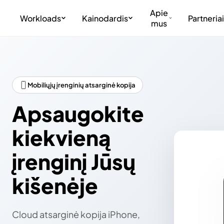
Apie
Workloads
Kainodardis
Partneriai
mus
Mobiliųjų įrenginių atsarginė kopija
Apsaugokite
kiekvieną
įrenginį Jūsų
kišenėje
Cloud atsarginė kopija iPhone,