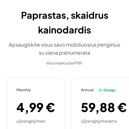
Paprastas, skaidrus
kainodardis
Apsaugokite visus savo mobiliuosius įrenginius
su viena prenumerata
Visos kainos be PVM.
Monthly
Annual
2x Storage
4,99 €
59,88 €
už įrenginį/mėn.
už įrenginį/metams