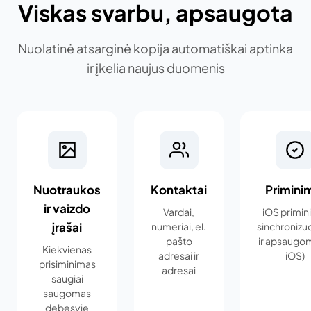
Viskas svarbu, apsaugota
Nuolatinė atsarginė kopija automatiškai aptinka
ir įkelia naujus duomenis
Nuotraukos
Kontaktai
Primini
ir vaizdo
Vardai,
iOS primin
įrašai
numeriai, el.
sinchronizu
pašto
ir apsaugomi
Kiekvienas
adresai ir
iOS)
prisiminimas
adresai
saugiai
saugomas
debesyje