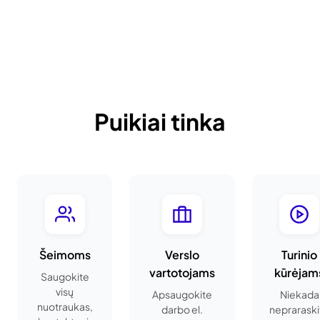
Puikiai tinka
Šeimoms
Verslo
Turinio
vartotojams
kūrėjam
Saugokite
visų
Apsaugokite
Niekada
nuotraukas,
darbo el.
nepraraski