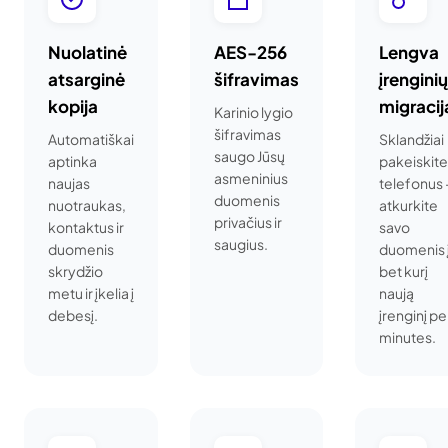
Nuolatinė
AES-256
Lengva
atsarginė
šifravimas
įrenginių
kopija
migracij
Karinio lygio
šifravimas
Automatiškai
Sklandžiai
saugo Jūsų
aptinka
pakeiskite
asmeninius
naujas
telefonus 
duomenis
nuotraukas,
atkurkite
privačius ir
kontaktus ir
savo
saugius.
duomenis
duomenis 
skrydžio
bet kurį
metu ir įkelia į
naują
debesį.
įrenginį pe
minutes.