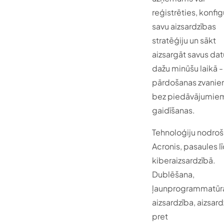
reģistrēties, konfig
savu aizsardzības
stratēģiju un sākt
aizsargāt savus dat
dažu minūšu laikā -
pārdošanas zvanie
bez piedāvājumiem
gaidīšanas.
Tehnoloģiju nodroš
Acronis, pasaules lī
kiberaizsardzībā.
Dublēšana,
ļaunprogrammatūr
aizsardzība, aizsar
pret