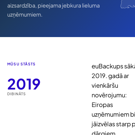
aizsardzība, pieejama jebkura lieluma
uzņēmumiem.
MŪSU STĀSTS
euBackups sāk
2019. gadā ar
2019
vienkāršu
novērojumu:
DIBINĀTS
Eiropas
uzņēmumiem bi
jāizvēlas starp 
dārgiem