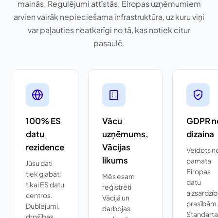
mainās. Regulējumi attīstās. Eiropas uzņēmumiem
arvien vairāk nepieciešama infrastruktūra, uz kuru viņi
var paļauties neatkarīgi no tā, kas notiek citur
pasaulē.
100% ES
Vācu
GDPR n
datu
uzņēmums,
dizaina
rezidence
Vācijas
Veidots n
likums
pamata
Jūsu dati
Eiropas
tiek glabāti
Mēs esam
datu
tikai ES datu
reģistrēti
aizsardzī
centros.
Vācijā un
prasībām
Dublējumi,
darbojas
Standarta
drošības