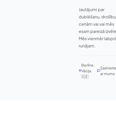
Jautājumi par
dublēšanu, drošību
cenām vai vai mēs
esam pareizā izvēl
Mēs vienmēr labpr
runājam.
Berlīne,
Sazinieti
Vācija
ar mums
🇩🇪