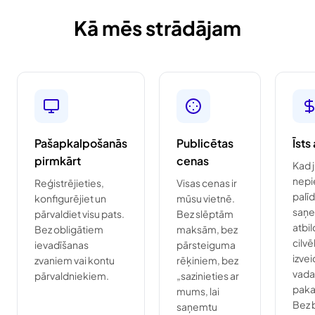
Kā mēs strādājam
Pašapkalpošanās
Publicētas
Īsts
pirmkārt
cenas
Kad 
nepi
Reģistrējieties,
Visas cenas ir
palīd
konfigurējiet un
mūsu vietnē.
saņ
pārvaldiet visu pats.
Bez slēptām
atbi
Bez obligātiem
maksām, bez
cilv
ievadīšanas
pārsteiguma
izvei
zvaniem vai kontu
rēķiniem, bez
vada
pārvaldniekiem.
„sazinieties ar
paka
mums, lai
Bez 
saņemtu