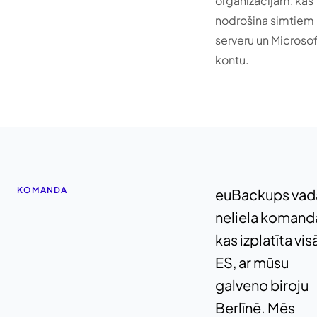
organizācijām, kas
nodrošina simtiem
serveru un Microso
kontu.
KOMANDA
euBackups vad
neliela komand
kas izplatīta vis
ES, ar mūsu
galveno biroju
Berlīnē. Mēs