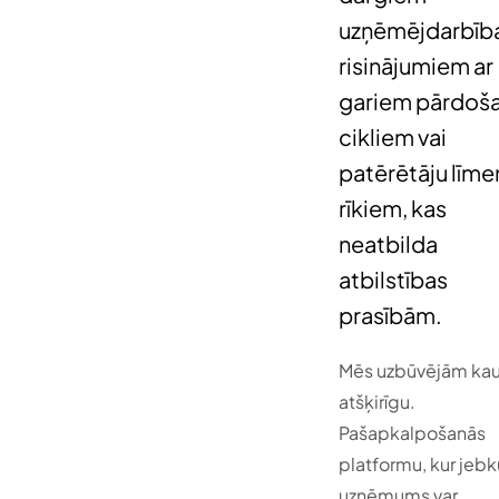
uzņēmējdarbīb
risinājumiem ar
gariem pārdoš
cikliem vai
patērētāju līme
rīkiem, kas
neatbilda
atbilstības
prasībām.
Mēs uzbūvējām kau
atšķirīgu.
Pašapkalpošanās
platformu, kur jebk
uzņēmums var