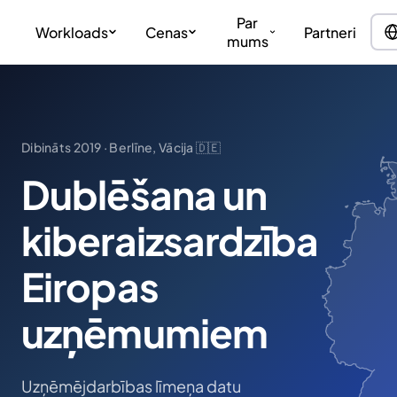
Par
Workloads
Cenas
Partneri
mums
Dibināts 2019 · Berlīne, Vācija 🇩🇪
Dublēšana un
kiberaizsardzība
Eiropas
uzņēmumiem
Uzņēmējdarbības līmeņa datu