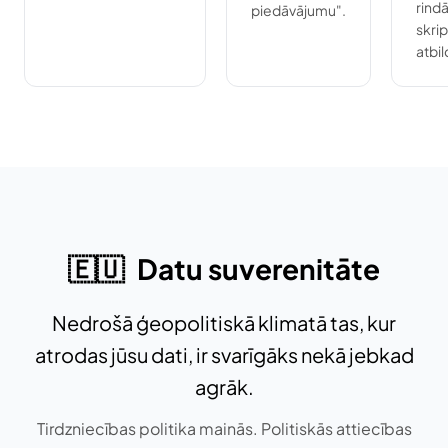
rind
piedāvājumu".
skri
atbi
🇪🇺
Datu suverenitāte
Nedrošā ģeopolitiskā klimatā tas, kur
atrodas jūsu dati, ir svarīgāks nekā jebkad
agrāk.
Tirdzniecības politika mainās. Politiskās attiecības