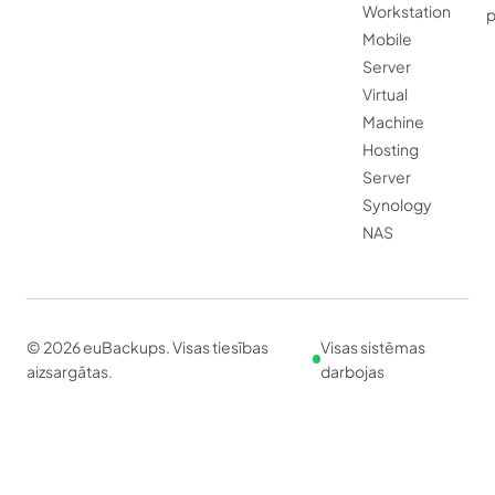
Workstation
Mobile
Server
Virtual
Machine
Hosting
Server
Synology
NAS
© 2026 euBackups. Visas tiesības
Visas sistēmas
aizsargātas.
darbojas