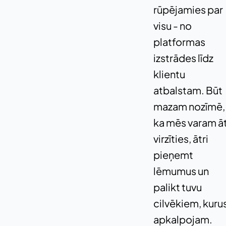
rūpējamies par
visu - no
platformas
izstrādes līdz
klientu
atbalstam. Būt
mazam nozīmē,
ka mēs varam āt
virzīties, ātri
pieņemt
lēmumus un
palikt tuvu
cilvēkiem, kuru
apkalpojam.