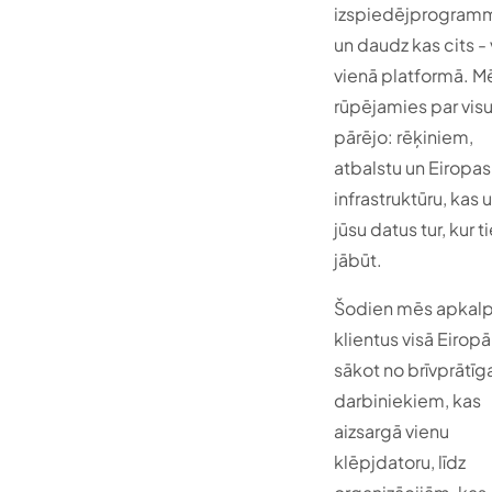
izspiedējprogram
un daudz kas cits - 
vienā platformā. M
rūpējamies par vis
pārējo: rēķiniem,
atbalstu un Eiropas
infrastruktūru, kas u
jūsu datus tur, kur 
jābūt.
Šodien mēs apkal
klientus visā Eiropā
sākot no brīvprātīg
darbiniekiem, kas
aizsargā vienu
klēpjdatoru, līdz