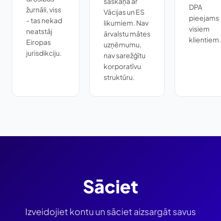
saskaņā ar
DPA
žurnāli, viss
Vācijas un ES
pieejams
- tas nekad
likumiem. Nav
visiem
neatstāj
ārvalstu mātes
klientiem.
Eiropas
uzņēmumu,
jurisdikciju.
nav sarežģītu
korporatīvu
struktūru.
Sāciet
Izveidojiet kontu un sāciet aizsargāt savus