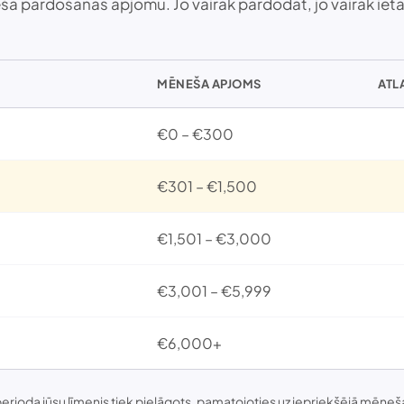
a pārdošanas apjomu. Jo vairāk pārdodat, jo vairāk iet
MĒNEŠA APJOMS
ATL
€0 – €300
€301 – €1,500
€1,501 – €3,000
€3,001 – €5,999
€6,000+
erioda jūsu līmenis tiek pielāgots, pamatojoties uz iepriekšējā mēne