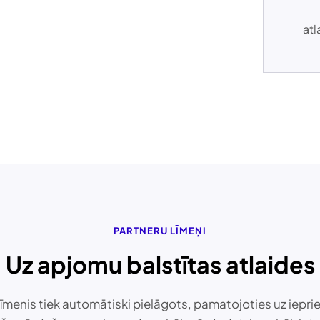
atl
PARTNERU LĪMEŅI
Uz apjomu balstītas atlaides
līmenis tiek automātiski pielāgots, pamatojoties uz iepri