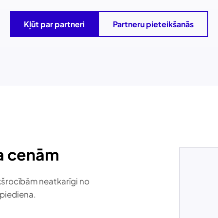
Kļūt par partneri
Partneru pieteikšanās
ņa cenām
ekšrocībām neatkarīgi no
piediena.