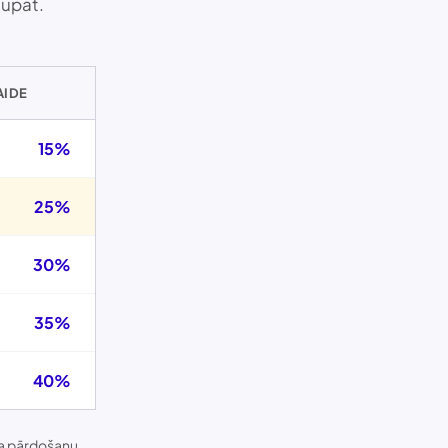
aupāt.
AIDE
15%
25%
30%
35%
40%
ša pārdošanu.