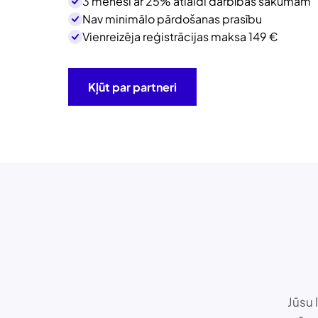
3 mēneši ar 25% atlaidi darbības sākumam
Nav minimālo pārdošanas prasību
Vienreizēja reģistrācijas maksa
149 €
Kļūt par partneri
Jūsu 