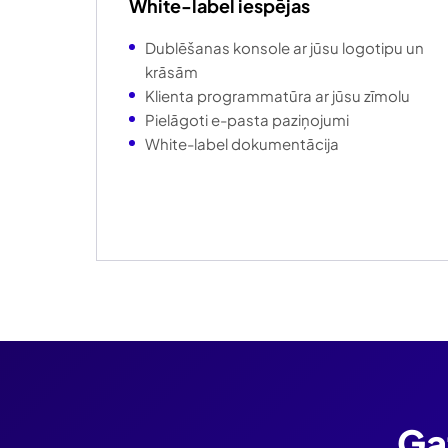
White-label iespējas
Dublēšanas konsole ar jūsu logotipu un
krāsām
Klienta programmatūra ar jūsu zīmolu
Pielāgoti e-pasta paziņojumi
White-label dokumentācija
Ga