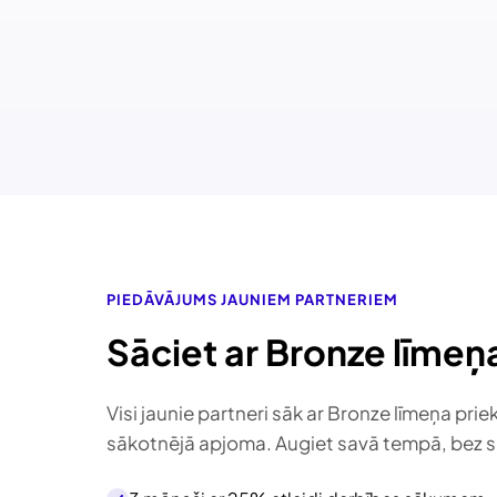
PIEDĀVĀJUMS JAUNIEM PARTNERIEM
Sāciet ar Bronze līme
Visi jaunie partneri sāk ar Bronze līmeņa pri
sākotnējā apjoma. Augiet savā tempā, bez s