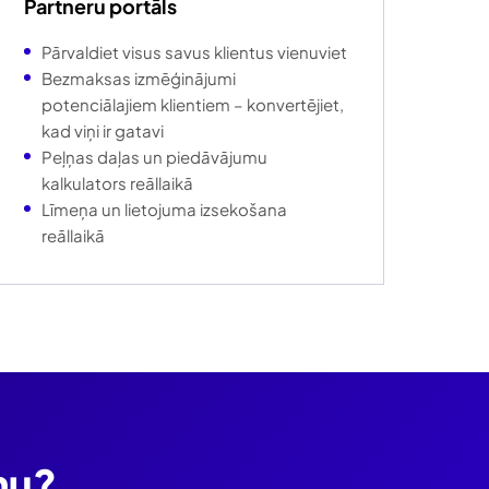
Partneru portāls
Pārvaldiet visus savus klientus vienuviet
Bezmaksas izmēģinājumi
potenciālajiem klientiem – konvertējiet,
kad viņi ir gatavi
Peļņas daļas un piedāvājumu
kalkulators reāllaikā
Līmeņa un lietojuma izsekošana
reāllaikā
mu?