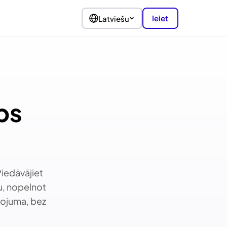
Ieiet
Latviešu
ps
iedāvājiet
u, nopelnot
tojuma, bez