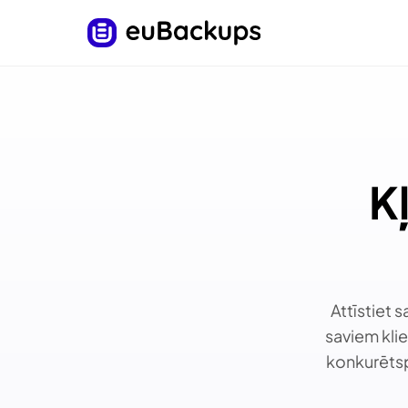
K
Attīstiet
saviem kli
konkurētsp