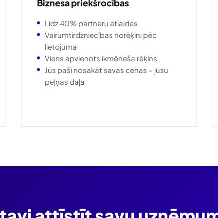
Biznesa priekšrocības
Līdz 40% partneru atlaides
Vairumtirdzniecības norēķini pēc
lietojuma
Viens apvienots ikmēneša rēķins
Jūs paši nosakāt savas cenas – jūsu
peļņas daļa
tavi attīstīt savu uzņēmu