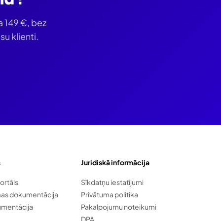
ja
149 €
, bez
u klienti.
s
Juridiskā informācija
ortāls
Sīkdatņu iestatījumi
mas dokumentācija
Privātuma politika
umentācija
Pakalpojumu noteikumi
DPA