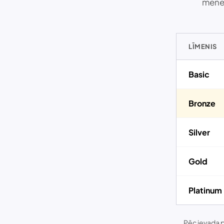
mēneš
LĪMENIS
Basic
Bronze
Silver
Gold
Platinum
Pēc ievada p