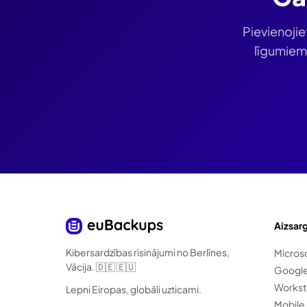
Pievienojie
līgumiem,
Aizsar
Kibersardzības risinājumi no Berlīnes,
Micros
Vācija. 🇩🇪 🇪🇺
Googl
Workst
Lepni Eiropas, globāli uzticami.
Mobile