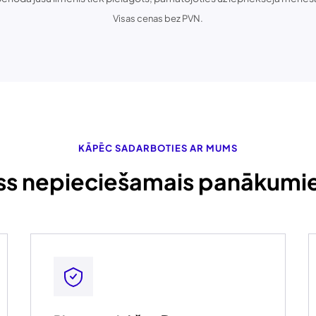
Visas cenas bez PVN.
KĀPĒC SADARBOTIES AR MUMS
ss nepieciešamais panākum