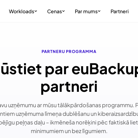
Workloads
Cenas
Par mums
Partneri
PARTNERU PROGRAMMA
ļūstiet par euBacku
partneri
 savu uzņēmumu ar mūsu tālākpārdošanas programmu. P
entiem uzņēmuma līmeņa dublēšanu un kiberaizsardzīb
ējīgu peļņas daļu – ikmēneša norēķini pēc faktiskā lie
minimumiem un bez līgumiem.