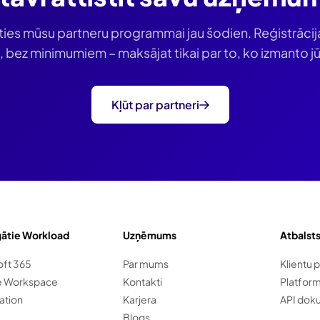
ties mūsu partneru programmai jau šodien. Reģistrāci
 bez minimumiem – maksājat tikai par to, ko izmanto jūs
Kļūt par partneri
gātie Workload
Uzņēmums
Atbalst
oft 365
Par mums
Klientu p
e Workspace
Kontakti
Platfor
ation
Karjera
API dok
Blogs