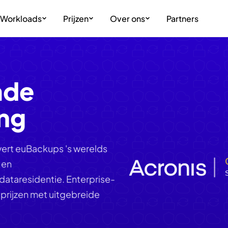
Workloads
Prijzen
Over ons
Partners
ade
ing
evert euBackups 's werelds
 en
ataresidentie. Enterprise-
rijzen met uitgebreide