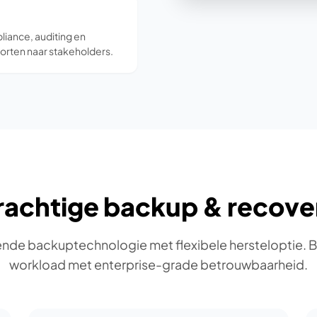
iance, auditing en
rten naar stakeholders.
rachtige backup & recove
de backuptechnologie met flexibele hersteloptie. 
workload met enterprise-grade betrouwbaarheid.