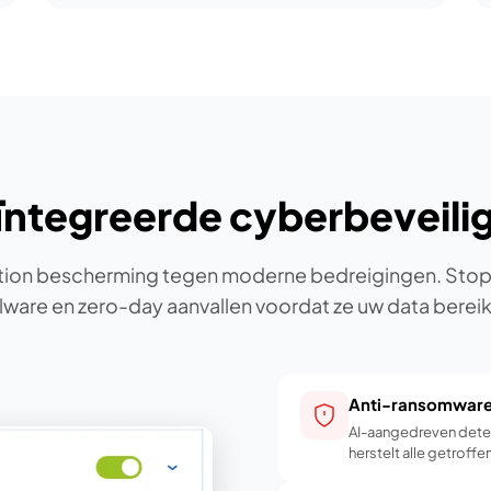
ntegreerde cyberbeveili
ion bescherming tegen moderne bedreigingen. Sto
ware en zero-day aanvallen voordat ze uw data berei
Anti-ransomwar
AI-aangedreven dete
herstelt alle getroff