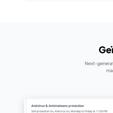
Geï
Next-generat
mal