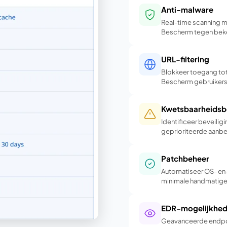
Anti-malware
Real-time scanning m
Bescherm tegen bek
URL-filtering
Blokkeer toegang to
Bescherm gebruikers
Kwetsbaarheidsb
Identificeer beveilig
geprioriteerde aanbe
Patchbeheer
Automatiseer OS- en 
minimale handmatige
EDR-mogelijkhe
Geavanceerde endpoi