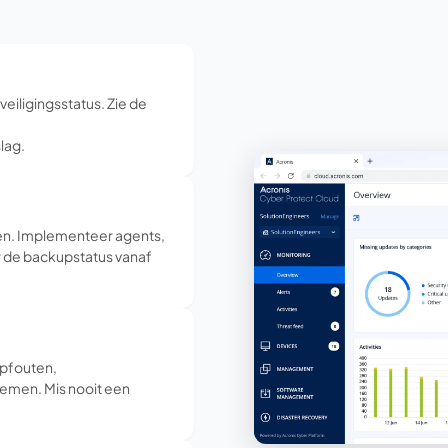
veiligingsstatus. Zie de
lag.
en. Implementeer agents,
r de backupstatus vanaf
upfouten,
emen. Mis nooit een