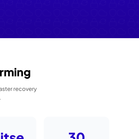
erming
aster recovery
.
itse
30