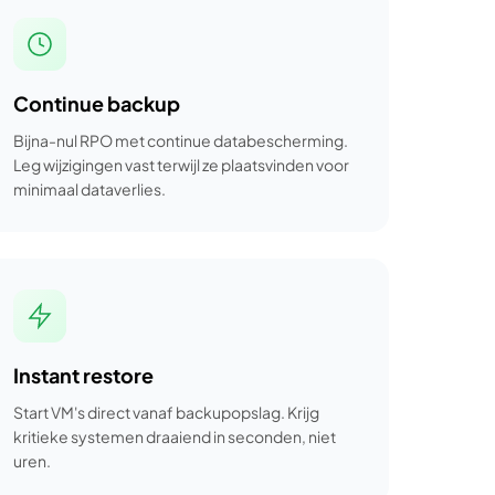
Continue backup
Bijna-nul RPO met continue databescherming.
Leg wijzigingen vast terwijl ze plaatsvinden voor
minimaal dataverlies.
Instant restore
Start VM's direct vanaf backupopslag. Krijg
kritieke systemen draaiend in seconden, niet
uren.