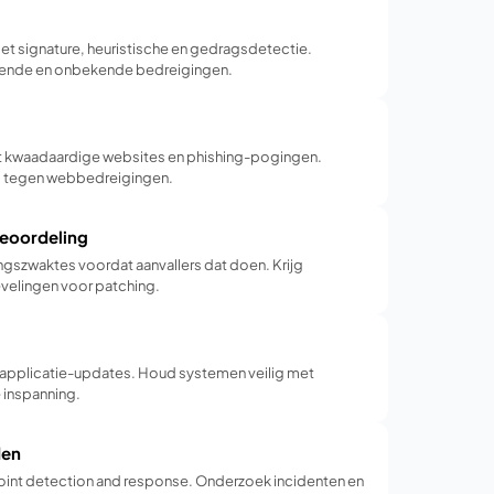
et signature, heuristische en gedragsdetectie.
ende en onbekende bedreigingen.
t kwaadaardige websites en phishing-pogingen.
 tegen webbedreigingen.
eoordeling
ingszwaktes voordat aanvallers dat doen. Krijg
velingen voor patching.
applicatie-updates. Houd systemen veilig met
 inspanning.
den
nt detection and response. Onderzoek incidenten en