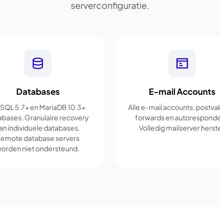
serverconfiguratie.
Databases
E-mail Accounts
SQL 5.7+ en MariaDB 10.3+
Alle e-mail accounts, postva
abases. Granulaire recovery
forwards en autoresponde
an individuele databases.
Volledig mailserver herste
emote database servers
orden niet ondersteund.