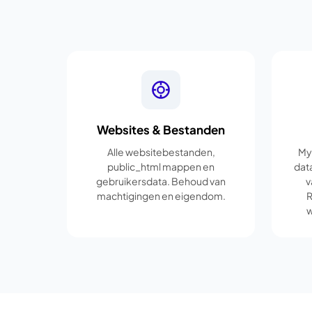
Websites & Bestanden
Alle websitebestanden,
My
public_html mappen en
dat
gebruikersdata. Behoud van
v
machtigingen en eigendom.
R
w