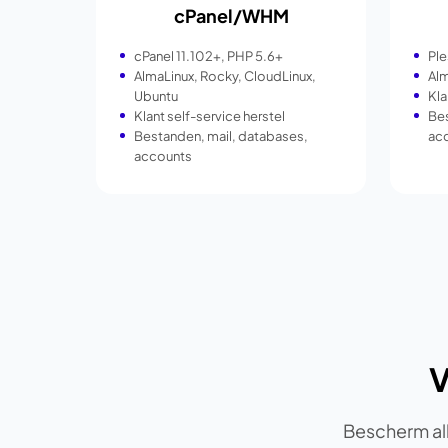
cPanel/WHM
cPanel 11.102+, PHP 5.6+
Ple
AlmaLinux, Rocky, CloudLinux,
Alm
Ubuntu
Kla
Klant self-service herstel
Bes
Bestanden, mail, databases,
ac
accounts
V
Bescherm all