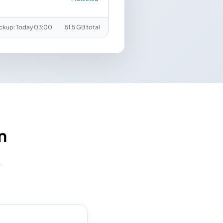
ackup: Today 03:00
51.5 GB total
n
.