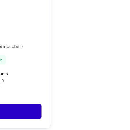
pen
(dubbel!)
en
unts
in
p