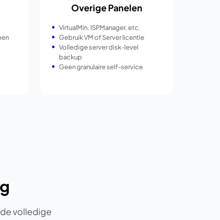
Overige Panelen
VirtualMin, ISPManager, etc.
een
Gebruik VM of Server licentie
Volledige server disk-level
backup
Geen granulaire self-service
ng
 de volledige