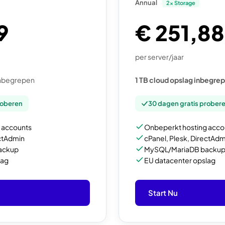
Annual
2x Storage
9
€ 251,88
per server/jaar
inbegrepen
1 TB cloud opslag inbegre
roberen
30 dagen gratis prober
 accounts
Onbeperkt hosting acco
ectAdmin
cPanel, Plesk, DirectAdm
ackup
MySQL/MariaDB backu
lag
EU datacenter opslag
Start Nu