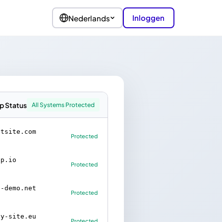
Inloggen
Nederlands
p Status
All Systems Protected
ntsite.com
Protected
B
pp.io
Protected
e-demo.net
Protected
B
cy-site.eu
Protected