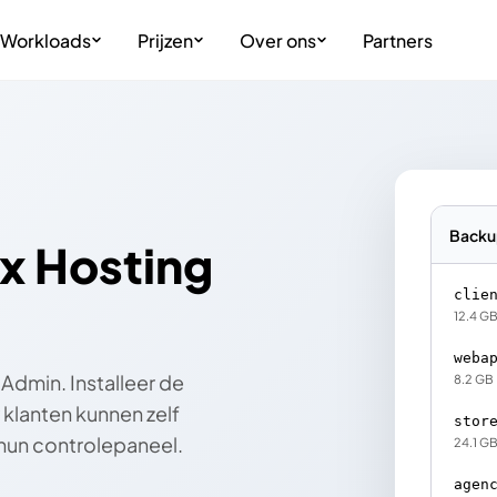
Workloads
Prijzen
Over ons
Partners
Backu
x Hosting
clie
12.4 G
weba
tAdmin. Installeer de
8.2 GB
 klanten kunnen zelf
stor
 hun controlepaneel.
24.1 G
agen