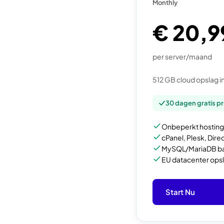
Monthly
€ 20,9
per server/maand
512 GB cloud opslag 
30 dagen gratis p
Onbeperkt hosting
cPanel, Plesk, Dir
MySQL/MariaDB b
EU datacenter ops
Start Nu