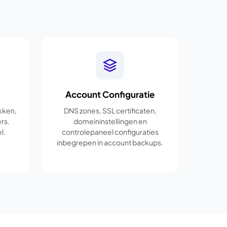
Account Configuratie
kken,
DNS zones, SSL certificaten,
rs.
domeininstellingen en
l.
controlepaneel configuraties
inbegrepen in account backups.