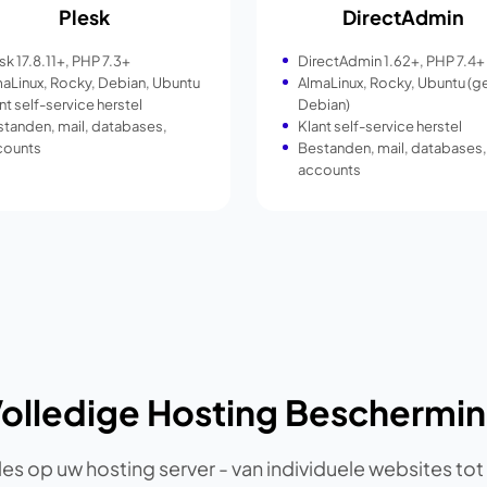
Plesk
DirectAdmin
sk 17.8.11+, PHP 7.3+
DirectAdmin 1.62+, PHP 7.4+
aLinux, Rocky, Debian, Ubuntu
AlmaLinux, Rocky, Ubuntu (g
nt self-service herstel
Debian)
tanden, mail, databases,
Klant self-service herstel
counts
Bestanden, mail, databases,
accounts
olledige Hosting Beschermi
es op uw hosting server - van individuele websites tot