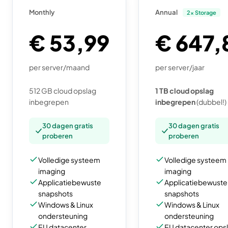
Monthly
Annual
2x Storage
€ 53,99
€ 647,
per server/maand
per server/jaar
512 GB cloud opslag
1 TB cloud opslag
inbegrepen
inbegrepen
(dubbel!)
30 dagen gratis
30 dagen gratis
proberen
proberen
Volledige systeem
Volledige systeem
imaging
imaging
Applicatiebewuste
Applicatiebewuste
snapshots
snapshots
Windows & Linux
Windows & Linux
ondersteuning
ondersteuning
EU datacenter
EU datacenter ops