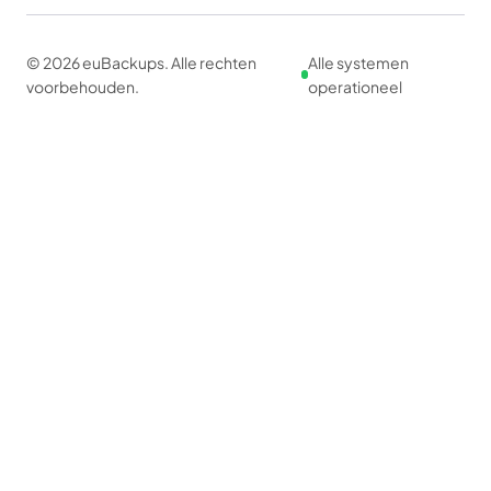
© 2026 euBackups. Alle rechten
Alle systemen
voorbehouden.
operationeel