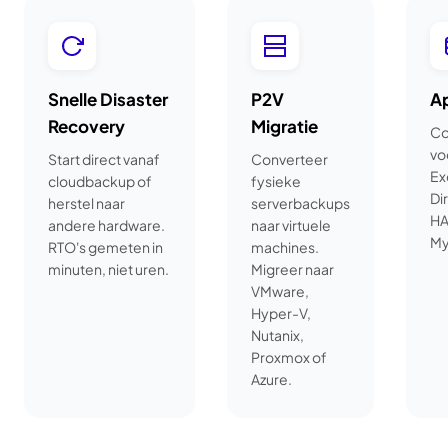
Snelle Disaster
P2V
A
Recovery
Migratie
Co
vo
Start direct vanaf
Converteer
Ex
cloudbackup of
fysieke
Di
herstel naar
serverbackups
HA
andere hardware.
naar virtuele
My
RTO's gemeten in
machines.
minuten, niet uren.
Migreer naar
VMware,
Hyper-V,
Nutanix,
Proxmox of
Azure.