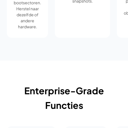
snapshots.
p
bootsectoren.
Herstel naar
ob
dezelfde of
andere
hardware.
Enterprise-Grade
Functies