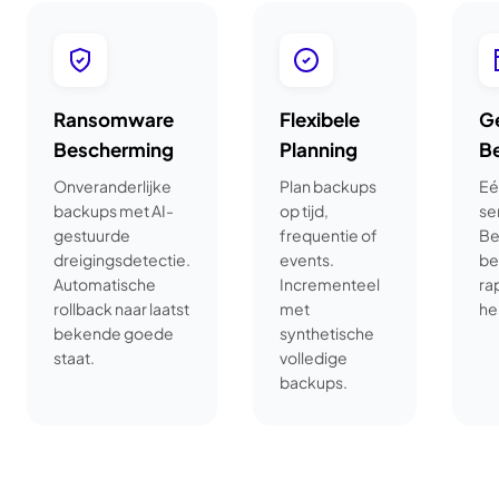
Ransomware
Flexibele
Ge
Bescherming
Planning
B
Onveranderlijke
Plan backups
Eé
backups met AI-
op tijd,
se
gestuurde
frequentie of
Be
dreigingsdetectie.
events.
be
Automatische
Incrementeel
ra
rollback naar laatst
met
he
bekende goede
synthetische
staat.
volledige
backups.