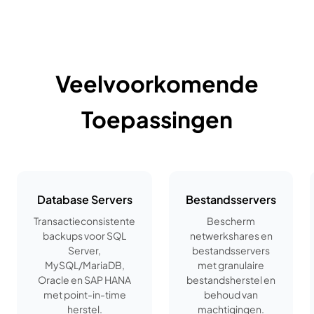
Veelvoorkomende
Toepassingen
Database Servers
Bestandsservers
Transactieconsistente
Bescherm
backups voor SQL
netwerkshares en
Server,
bestandsservers
MySQL/MariaDB,
met granulaire
Oracle en SAP HANA
bestandsherstel en
met point-in-time
behoud van
herstel.
machtigingen.