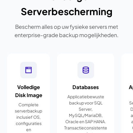
Serverbescherming
Bescherm alles op uw fysieke servers met
enterprise-grade backup mogelijkheden.
Volledige
Databases
A
Disk Image
Applicatiebewuste
backup voor SQL
Se
Complete
Server,
D
serverbackup
MySQL/MariaDB,
a
inclusief OS,
Oracle en SAP HANA.
a
configuraties
Transactieconsistente
en