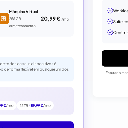
Workloa
Máquina Virtual
20,99 €
256 GB
/mo
Suite c
armazenamento
Centros
e todos os seus dispositivos é
-o de forma flexível em qualquer um dos
Faturado mens
/mo
/mo
99 €
25 TB
459,99 €