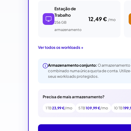
Estação de
Trabalho
12,49 €
/mo
256 GB
armazenamento
Ver todos os workloads
Armazenamento conjunto:
O armazenamento d
combinado numa única quota de conta. Utilize
seus workloads protegidos.
Precisa de mais armazenamento?
/mo
/mo
1 TB
23,99 €
5 TB
109,99 €
10 TB
199,