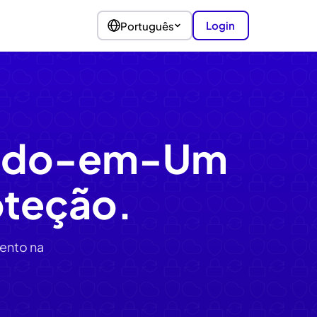
Login
Português
 Tudo-em-Um
oteção.
ento na