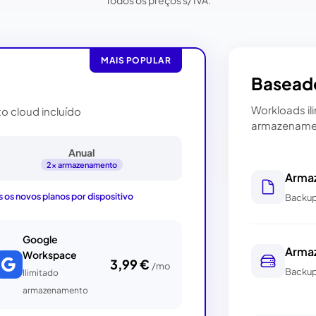
Todos os preços s/ IVA.
MAIS POPULAR
Basead
Workloads il
 cloud incluído
armazenament
Anual
2x armazenamento
Arma
s os novos planos por dispositivo
Backup
Google
Arma
Workspace
3,99 €
/mo
Backup
Ilimitado
armazenamento