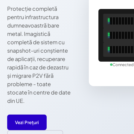
Protecție completă
pentru infrastructura
dumneavoastră bare
metal. Imagistică
completă de sistem cu
snapshot-uri conștiente
de aplicații, recuperare
Connected 
rapidă în caz de dezastru
și migrare P2V fără
probleme - toate
stocate în centre de date
din UE.
Vezi Prețuri