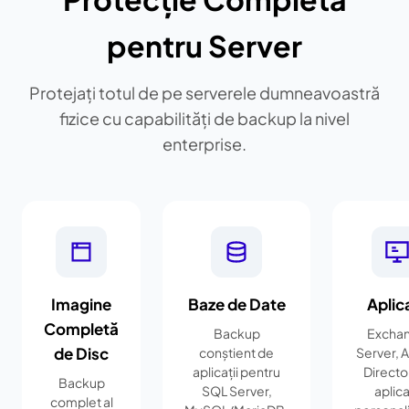
pentru Server
Protejați totul de pe serverele dumneavoastră
fizice cu capabilități de backup la nivel
enterprise.
Imagine
Baze de Date
Aplica
Completă
Backup
Excha
de Disc
conștient de
Server, A
aplicații pentru
Director
Backup
SQL Server,
aplica
complet al