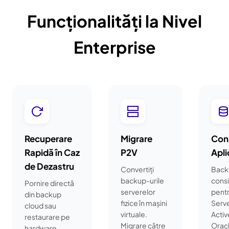
Funcționalități la Nivel
Enterprise
Recuperare
Migrare
Conș
Rapidă în Caz
P2V
Apli
de Dezastru
Convertiți
Back
backup-urile
cons
Pornire directă
serverelor
pent
din backup
fizice în mașini
Serve
cloud sau
virtuale.
Activ
restaurare pe
Migrare către
Orac
hardware