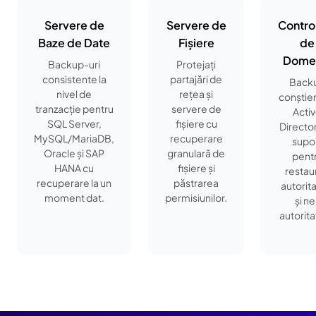
Servere de
Servere de
Contro
Baze de Date
Fișiere
de
Dome
Backup-uri
Protejați
consistente la
partajări de
Back
nivel de
rețea și
conștie
tranzacție pentru
servere de
Acti
SQL Server,
fișiere cu
Directo
MySQL/MariaDB,
recuperare
supo
Oracle și SAP
granulară de
pent
HANA cu
fișiere și
restau
recuperare la un
păstrarea
autorita
moment dat.
permisiunilor.
și ne
autorita