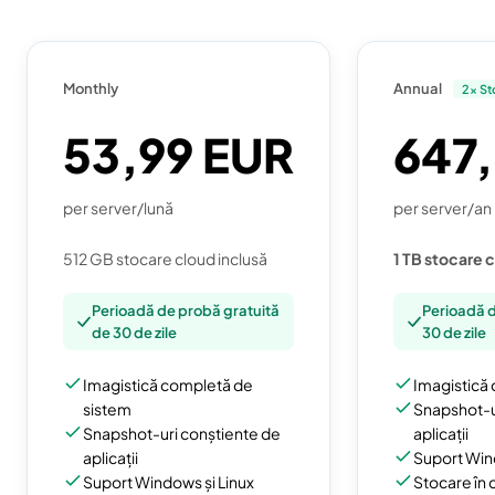
Monthly
Annual
2x St
53,99 EUR
647
per server/lună
per server/an
512 GB stocare cloud inclusă
1 TB stocare 
Perioadă de probă gratuită
Perioadă d
de 30 de zile
30 de zile
Imagistică completă de
Imagistică
sistem
Snapshot-u
Snapshot-uri conștiente de
aplicații
aplicații
Suport Win
Suport Windows și Linux
Stocare în 