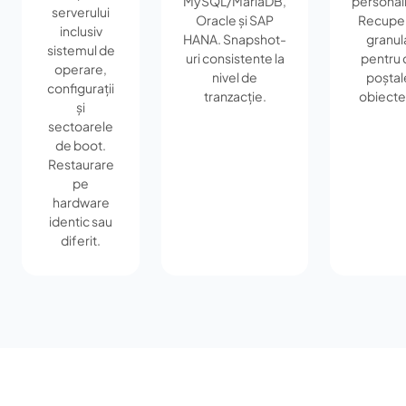
MySQL/MariaDB,
personali
serverului
Oracle și SAP
Recupe
inclusiv
HANA. Snapshot-
granul
sistemul de
uri consistente la
pentru c
operare,
nivel de
poștale
configurații
tranzacție.
obiecte
și
sectoarele
de boot.
Restaurare
pe
hardware
identic sau
diferit.