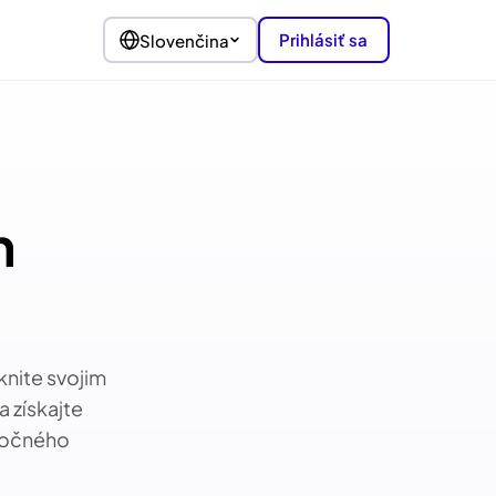
Prihlásiť sa
Slovenčina
m
nite svojim
 získajte
točného