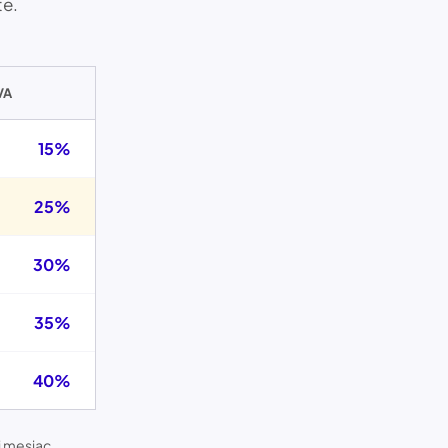
te.
VA
15%
25%
30%
35%
40%
 mesiac.