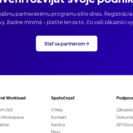
k nášmu partnerskému programu ešte dnes. Registráci
y, žiadne minimá – platíte len za to, čo vaši zákazníci vy
Stať sa partnerom
né Workload
Spoločnosť
Podpor
oft 365
O Nás
Zákazníc
e Workspace
Kontakt
Dokumen
ation
Kariéra
API Doc
Blog