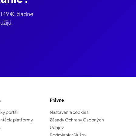
a
149 €
, žiadne
užijú.
a
Právne
ky portál
Nastavenia cookies
tácia platformy
Zásady Ochrany Osobných
s
Údajov
Podmienky Služby