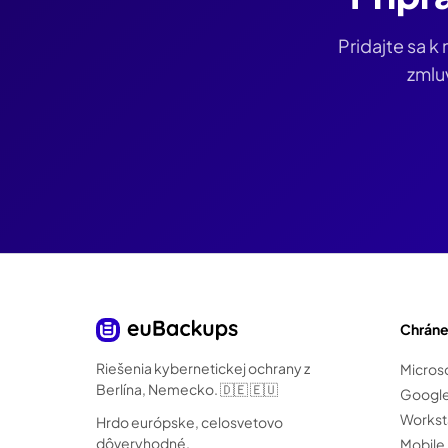
Pridajte sa 
zmluv
Chráne
Riešenia kybernetickej ochrany z
Micros
Berlína, Nemecko. 🇩🇪 🇪🇺
Googl
Workst
Hrdo európske, celosvetovo
dôveryhodné.
Mobile