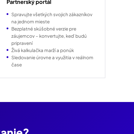
Partnerský portál
Spravujte všetkých svojich zákazníkov
na jednom mieste
Bezplatné skúšobné verzie pre
záujemcov – konvertujte, keď budú
pripravení
Živá kalkulačka marží a ponúk
Sledovanie úrovne a využitia v reálnom
čase
kanie?