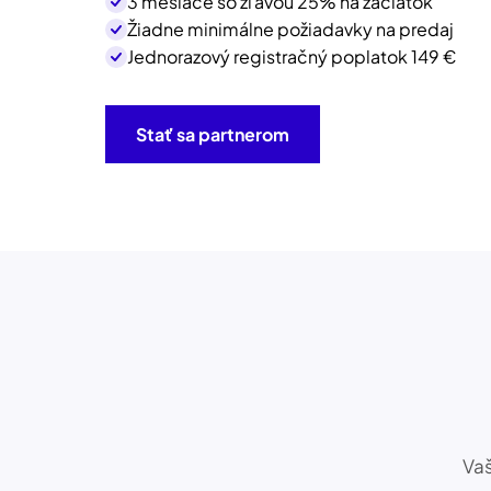
3 mesiace so zľavou 25% na začiatok
Žiadne minimálne požiadavky na predaj
Jednorazový registračný poplatok
149 €
Stať sa partnerom
Vaš