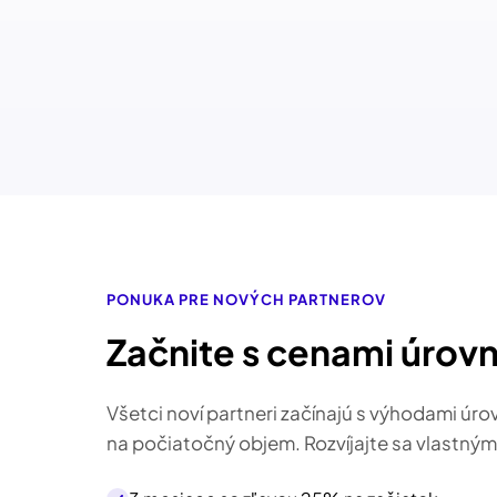
PONUKA PRE NOVÝCH PARTNEROV
Začnite s cenami úrov
Všetci noví partneri začínajú s výhodami úr
na počiatočný objem. Rozvíjajte sa vlastný