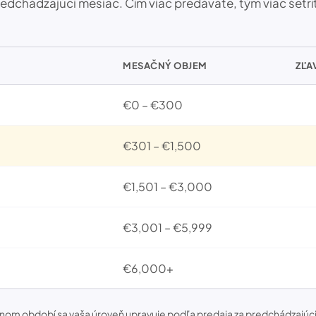
edchádzajúci mesiac. Čím viac predávate, tým viac šetrí
MESAČNÝ OBJEM
ZĽA
€0 – €300
€301 – €1,500
€1,501 – €3,000
€3,001 – €5,999
€6,000+
nom období sa vaša úroveň upravuje podľa predaja za predchádzajúci