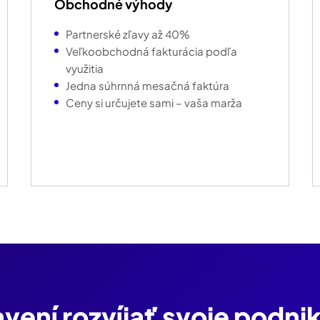
Obchodné výhody
Partnerské zľavy až 40%
Veľkoobchodná fakturácia podľa
využitia
Jedna súhrnná mesačná faktúra
Ceny si určujete sami – vaša marža
avení rozvíjať svoje podni