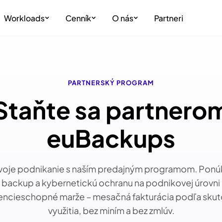
Workloads
Cenník
O nás
Partneri
PARTNERSKÝ PROGRAM
Staňte sa partnero
euBackups
 svoje podnikanie s naším predajným programom. Ponúk
 backup a kybernetickú ochranu na podnikovej úrovni a
encieschopné marže – mesačná fakturácia podľa sku
využitia, bez miním a bez zmlúv.