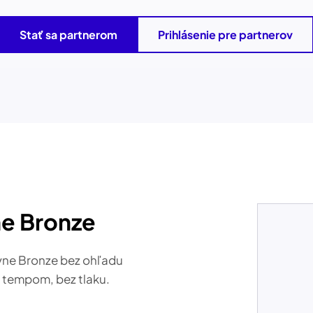
Stať sa partnerom
Prihlásenie pre partnerov
ne Bronze
ovne Bronze bez ohľadu
m tempom, bez tlaku.