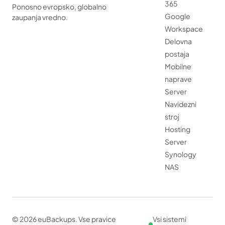
365
Ponosno evropsko, globalno
Google
zaupanja vredno.
Workspace
Delovna
postaja
Mobilne
naprave
Server
Navidezni
stroj
Hosting
Server
Synology
NAS
© 2026 euBackups. Vse pravice
Vsi sistemi