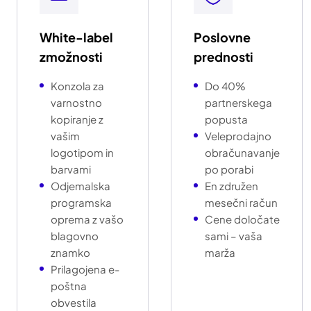
White-label
Poslovne
zmožnosti
prednosti
Konzola za
Do 40%
varnostno
partnerskega
kopiranje z
popusta
vašim
Veleprodajno
logotipom in
obračunavanje
barvami
po porabi
Odjemalska
En združen
programska
mesečni račun
oprema z vašo
Cene določate
blagovno
sami – vaša
znamko
marža
Prilagojena e-
poštna
obvestila