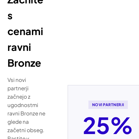
s
cenami
ravni
Bronze
Vsi novi
partnerji
začnejo z
ugodnostmi
NOVI PARTNERJI
ravni Bronze ne
25%
glede na
začetni obseg.
Rastite v